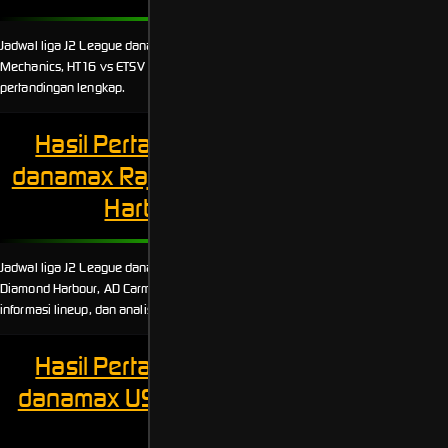
Jadwal liga J2 League danamax tanggal 15 Juni 2026: Wick Academy vs Forres
Mechanics, HT16 vs ETSV Hamburg. Dapatkan informasi lineup, dan analisis
pertandingan lengkap.
Hasil Pertandingan Liga J2 League
danamax Rajasthan United vs Diamond
Harbour 14 Juni 2026
Jadwal liga J2 League danamax tanggal 14 Juni 2026: Rajasthan United vs
Diamond Harbour, AD Carmelita vs Futbol Consultants Moravia. Dapatkan
informasi lineup, dan analisis pertandingan lengkap.
Hasil Pertandingan Liga J2 League
danamax USM Alger 0-1 JS Kabylie 13
Juni 2026