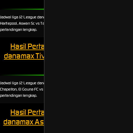
Jadwal liga J2 League danamax tanggal 21 Juni 2026: Morecambe vs
Hartlepool, Aswan Sc vs Tanta SC. Dapatkan informasi lineup, dan analisis
pertandingan lengkap.
Hasil Pertandingan Liga J2 League
danamax Tivoli Gardens 0-1 Chapelton
20 Juni 2026
Jadwal liga J2 League danamax tanggal 20 Juni 2026: Tivoli Gardens vs
Chapelton, El Gouna FC vs AL Masry. Dapatkan informasi lineup, dan analisis
pertandingan lengkap.
Hasil Pertandingan Liga J2 League
danamax Aswan Sc vs Tanta SC 19 Juni
2026