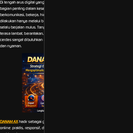
Di tengah arus digital yang terus bergerak cepat, aktivitas online telah menjadi
bagian penting dalam keseharian banyak orang. Mulai dari mencari informasi,
berkomunikasi, bekerja, hingga menikmati hiburan, semuanya kini dapat
dilakukan hanya melalui beberapa sentuhan. Namun, kemudahan itu tidak
selalu berjalan mulus. Tanpa strategi yang tepat, aktivitas online justru bisa
terasa lambat, berantakan, dan melelahkan. Karena itulah, pendekatan yang
cerdas sangat dibutuhkan agar setiap proses digital menjadi lebih efisien, aman,
dan nyaman.
DANAMAX
hadir sebagai gambaran dari cara pandang modern terhadap dunia
online: praktis, responsif, dan terarah. Bukan sekadar soal kecepatan, tetapi juga