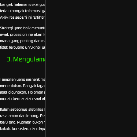
banyak halaman sekaligus, berpindah-pindah tanpa tujuan, atau menyimpan
terlalu banyak informasi yang tidak relevan justru membuat fokus terpecah.
Aktivitas seperti ini terlihat sibuk, tetapi hasilnya belum tentu efektif.
Strategi yang baik menuntut alur yang jelas. Saat tujuan sudah ditetapkan sejak
awal, proses online akan terasa lebih efisien. Pengguna dapat memisahkan
mana yang penting dan mana yang hanya mengganggu. Dengan begitu, waktu
tidak terbuang untuk hal yang tidak mendukung kebutuhan utama.
3. Mengutamakan Stabilitas, Bukan Sekadar
Tampilan
Tampilan yang menarik memang penting, tetapi performa jauh lebih
menentukan. Banyak layanan digital tampak mewah di permukaan, tetapi rapuh
saat digunakan. Halaman sering gagal dimuat, elemen tidak tertata, atau sistem
mudah bermasalah saat akses sedang tinggi.
Itulah sebabnya stabilitas harus menjadi prioritas. Platform yang stabil memberi
rasa aman dan tenang. Pengguna tidak perlu khawatir menghadapi kendala
berulang. Nyaman bukan hanya soal desain yang indah, tetapi juga sistem yang
kokoh, konsisten, dan dapat diandalkan dari waktu ke waktu.