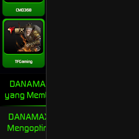
CMD368
SBOBET
WBET
TFGaming
SabaEsports
Ultraplay
DANAMAX : Keunggulan Utama
yang Membuatnya Banyak Dipilih
DANAMAX: Strategi Efektif untuk
Mengoptimalkan Aktivitas Online