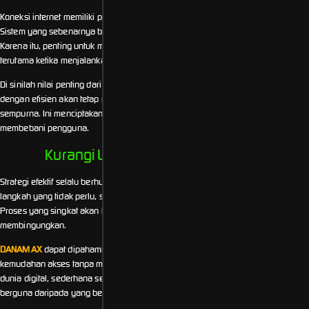
Koneksi internet memiliki pengaruh besar terhadap kualitas aktivitas online.
Sistem yang sebenarnya baik pun bisa terasa buruk bila koneksi tidak stabil.
Karena itu, penting untuk memastikan akses jaringan dalam kondisi memadai,
terutama ketika menjalankan aktivitas yang memerlukan respons cepat.
Di sinilah nilai penting dari platform yang ringan. Layanan yang dirancang
dengan efisien akan tetap nyaman diakses meski kondisi jaringan tidak selalu
sempurna. Ini menciptakan pengalaman yang lebih inklusif dan tidak
membebani pengguna.
Kurangi Langkah yang Tidak Perlu
Strategi efektif selalu berhubungan dengan penyederhanaan. Semakin sedikit
langkah yang tidak perlu, semakin besar peluang pengguna merasa nyaman.
Proses yang singkat akan terasa lebih ramah dibandingkan alur panjang yang
membingungkan.
DANAMAX
dapat dipahami sebagai pendekatan yang mengutamakan
kemudahan akses tanpa membuat pengguna tersesat dalam kerumitan. Dalam
dunia digital, sederhana sering kali lebih kuat daripada rumit. Yang jelas lebih
berguna daripada yang berputar-putar.