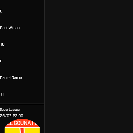
G
Paul Wilson
10
F
Daniel Garcia
11
Super League
26/03 22:00