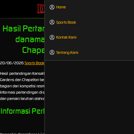
Home
Sports Book
Hasil Pertandingan Liga J2 League
danamax Tivoli Gardens 0-1
Kontak Kami
Chapelton 20 Juni 2026
Tentang Kami
20/06/2026
Sports Book
Hasil pertandingan Kansallinen Liiga tanggal 26/03/2026 antara Tivoli
Gardens dan Chapelton berakhir dengan skor 0-1. Pertandingan ini merupakan
bagian dari kompetisi resmi Kansallinen Liiga dan telah selesai dimainkan.
Informasi pertandingan disajikan sebagai referensi bagi penggemar sepak bola
dan pemain taruhan olahraga secara bertanggung jawab.
Informasi Pertandingan Tivoli Gardens vs
Chapelton