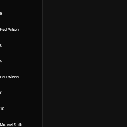
8
Paul Wilson
D
9
Paul Wilson
F
10
Michael Smith