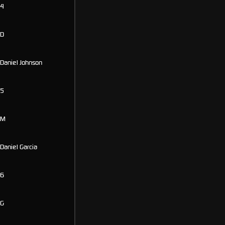
4
D
Daniel Johnson
5
M
Daniel Garcia
6
G