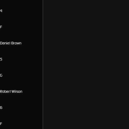
4
F
Daniel Brown
5
G
Robert Wilson
6
F