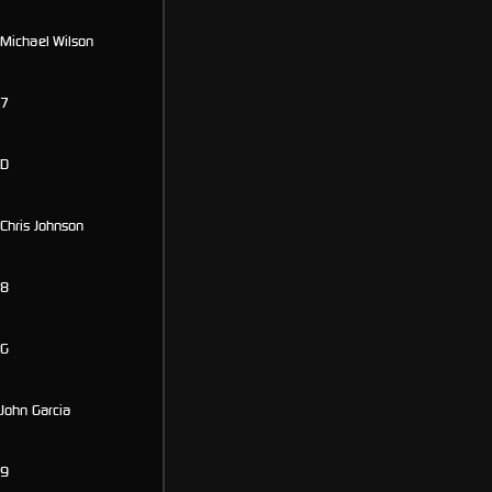
Michael Wilson
7
D
Chris Johnson
8
G
John Garcia
9