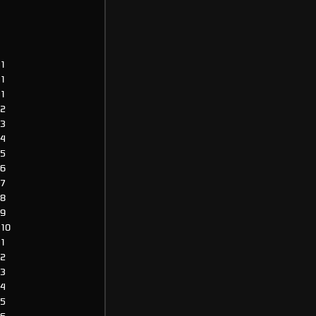
3-5-2
1
1
1
2
3
4
5
6
7
8
9
10
1
2
3
4
5