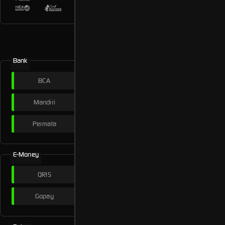
Metode Pembayaran
Bank
BCA
BNI
BRI
Mandiri
Cimb Niaga
Danamon
Permata
Panin
E-Money
QRIS
Dana
OVO
Gopay
LinkAja