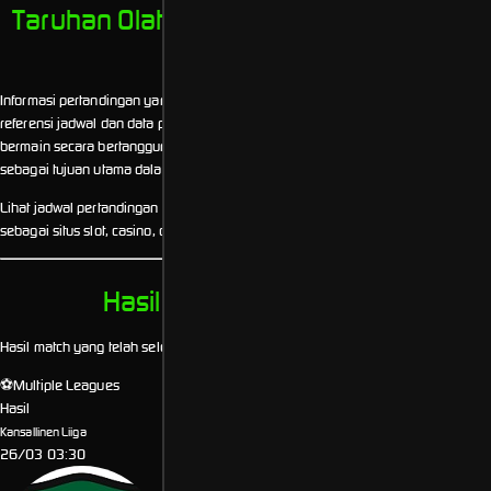
Taruhan Olahraga Secara Bertanggung
Jawab
Informasi pertandingan yang ditampilkan di halaman ini bertujuan sebagai
referensi jadwal dan data pertandingan. danamax mendorong pengguna untuk
bermain secara bertanggung jawab, memahami risiko, serta menjadikan hiburan
sebagai tujuan utama dalam mengikuti taruhan olahraga.
Lihat jadwal pertandingan lainnya di
Sports Book
atau kunjungi
danamax
sebagai situs slot, casino, dan taruhan bola online terpercaya.
Hasil Pertandingan Bola
Hasil match yang telah selesai.
⚽
Multiple Leagues
Hasil
Kansallinen Liiga
26/03 03:30