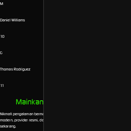
M
Daniel Williams
10
G
Thomas Rodriguez
11
Mainkan Slot Online Terpercaya
Nikmati pengalaman bermain slot online terbaik dengan sistem keamanan
modern, provider resmi, dan transaksi cepat. Pilih permainan favorit Anda
sekarang.