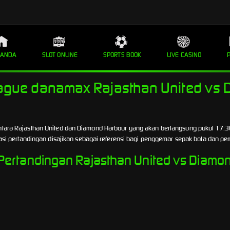
RANDA
SLOT ONLINE
SPORTS BOOK
LIVE CASINO
eague danamax Rajasthan United vs
tara Rajasthan United dan Diamond Harbour yang akan berlangsung pukul 17:30.
masi pertandingan disajikan sebagai referensi bagi penggemar sepak bola dan p
 Pertandingan Rajasthan United vs Diamo