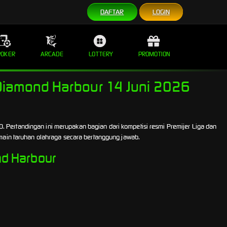
DAFTAR
LOGIN
POKER
ARCADE
LOTTERY
PROMOTION
 Diamond Harbour 14 Juni 2026
 Pertandingan ini merupakan bagian dari kompetisi resmi Premijer Liga dan
emain taruhan olahraga secara bertanggung jawab.
nd Harbour