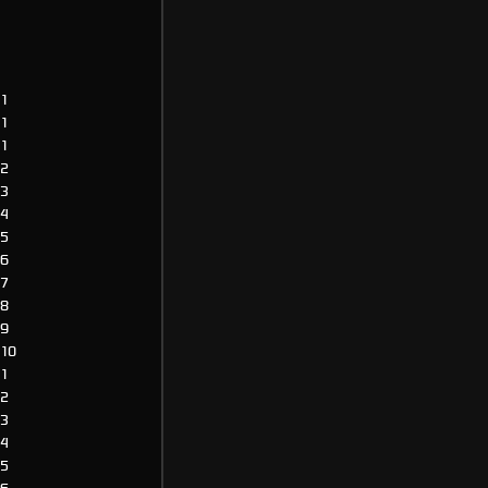
3-5-2
1
1
1
2
3
4
5
6
7
8
9
10
1
2
3
4
5