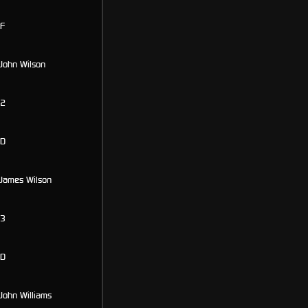
F
John Wilson
2
D
James Wilson
3
D
John Williams