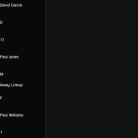
David Garcia
D
11
Paul Jones
M
Away Lineup
F
Paul Williams
1