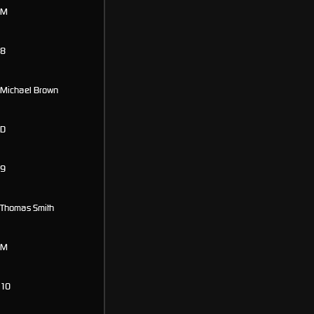
M
8
Michael Brown
D
9
Thomas Smith
M
10