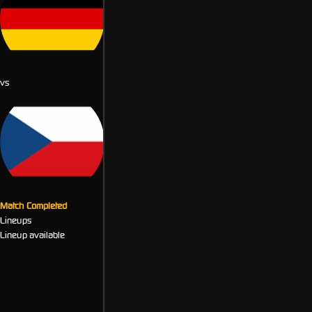
Germany U20
vs
Czech Republic U20
Match Completed
Lineups
Lineup available
Home Team
3-5-2
Away Team