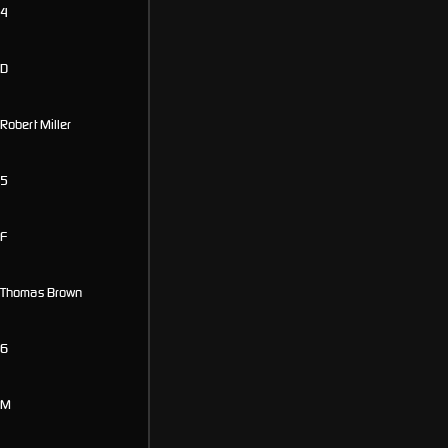
4
D
Robert Miller
5
F
Thomas Brown
6
M