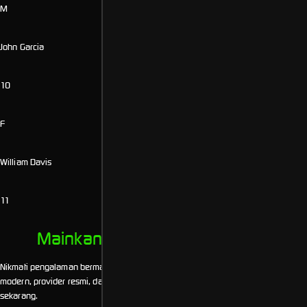
M
John Garcia
10
F
William Davis
11
Mainkan Slot Online Terpercaya
Nikmati pengalaman bermain slot online terbaik dengan sistem keamanan
modern, provider resmi, dan transaksi cepat. Pilih permainan favorit Anda
sekarang.