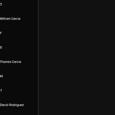
5
William Garcia
F
6
Thomas Garcia
M
7
David Rodriguez