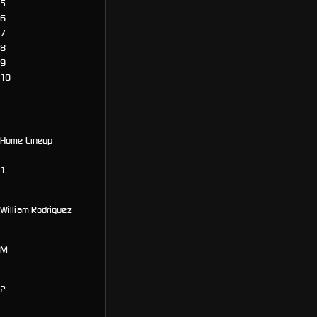
5
6
7
8
9
10
Starting Lineup
Home Lineup
1
William Rodriguez
M
2