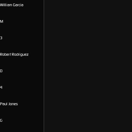
William Garcia
M
3
Robert Rodriguez
D
4
Paul Jones
G