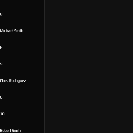
8
Michael Smith
F
9
Chris Rodriguez
G
10
Robert Smith