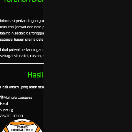
Jawab
Informasi pertandingan yang ditampilkan di halaman ini bertujuan sebagai
referensi jadwal dan data pertandingan. danamax mendorong pengguna untuk
bermain secara bertanggung jawab, memahami risiko, serta menjadikan hiburan
sebagai tujuan utama dalam mengikuti taruhan olahraga.
Lihat jadwal pertandingan lainnya di
Sports Book
atau kunjungi
danamax
sebagai situs slot, casino, dan taruhan bola online terpercaya.
Hasil Pertandingan Bola
Hasil match yang telah selesai.
⚽
Multiple Leagues
Hasil
Süper Lig
26/03 03:00