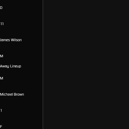
D
11
James Wilson
M
Away Lineup
M
Michael Brown
1
F