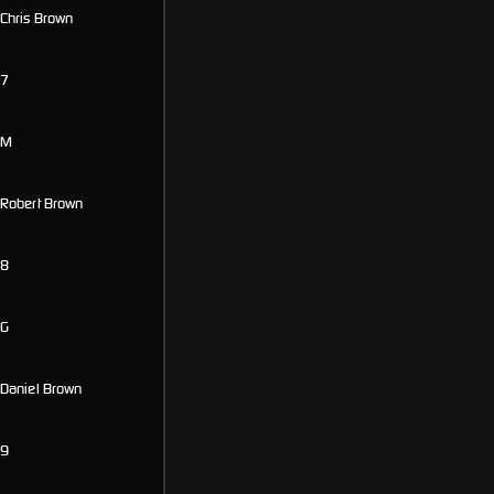
Chris Brown
7
M
Robert Brown
8
G
Daniel Brown
9