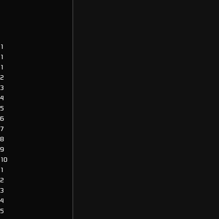
Away Team
3-5-2
1
1
1
2
3
4
5
6
7
8
9
10
1
2
3
4
5