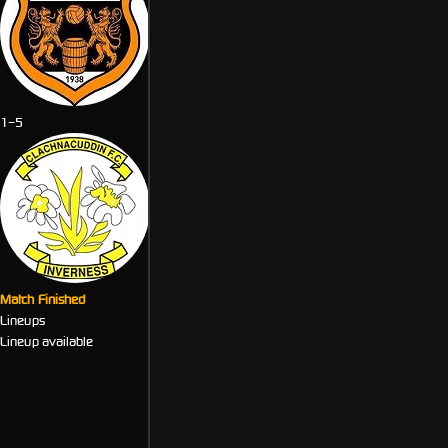
Rothes
1
–
5
Clachnacuddin
Match Finished
Lineups
Lineup available
Home Team
3-5-2