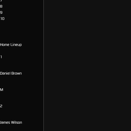
7
8
9
10
Starting Lineup
Home Lineup
1
Daniel Brown
M
2
James Wilson