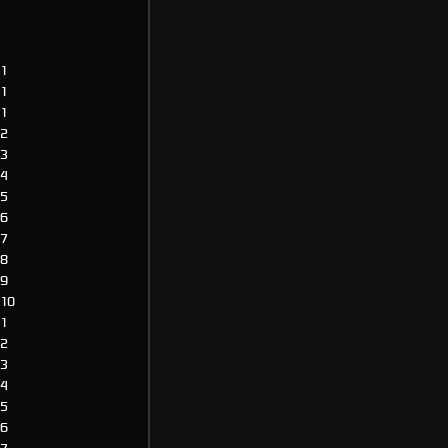
3-5-2
1
1
1
2
3
4
5
6
7
8
9
10
1
2
3
4
5
6