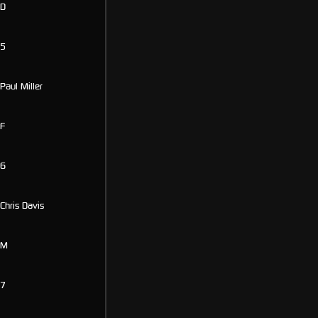
D
5
Paul Miller
F
6
Chris Davis
M
7