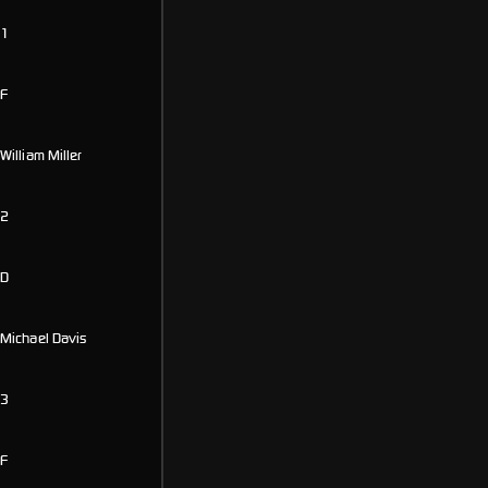
1
F
William Miller
2
D
Michael Davis
3
F