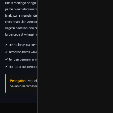
Untuk menjaga pengalaman bermain yang sehat, kami menyarankan
pemain menetapkan batas deposit, mengelola waktu bermain secara
bijak, serta menghindari keputusan emosional saat mengalami
kekalahan. Jika Anda merasa kesulitan mengontrol aktivitas bermain,
segera hentikan dan cari bantuan profesional dari lembaga dukungan
terpercaya di wilayah Anda.
✔ Bermain sesuai kemampuan finansial
✔ Tetapkan batas waktu & batas deposit
✔ Jangan bermain untuk mengejar kerugian
✔ Hanya untuk pengguna berusia 18+ tahun
Peringatan:
Perjudian memiliki risiko kecanduan. Pastikan Anda
bermain secara bertanggung jawab.
Penyedia Games