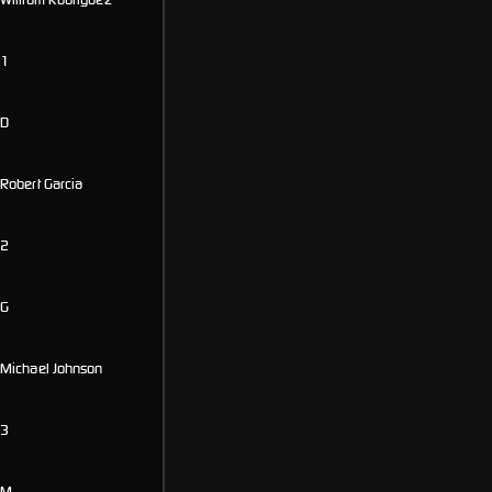
1
D
Robert Garcia
2
G
Michael Johnson
3
M