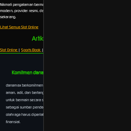
Nikmati pengalaman bermain slot online terbaik dengan sistem keamanan
modern, provider resmi, dan transaksi cepat. Pilih permainan favorit Anda
sekarang.
Lihat Semua Slot Online
Artikel Slot Online Terbaru
Slot Online
|
Sports Book
|
Beranda
Komitmen danamax terhadap Responsible Gambling
danamax berkomitmen untuk menyediakan lingkungan permainan yang
aman, adil, dan bertanggung jawab. Kami mendorong seluruh pengguna
untuk bermain secara sadar dan tidak menjadikan aktivitas taruhan
sebagai sumber pendapatan utama. Permainan slot online dan taruhan
olahraga harus diperlakukan sebagai bentuk hiburan, bukan kewajiban
finansial.