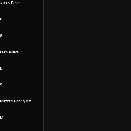
James Davis
G
8
Chris Miller
D
9
Michael Rodriguez
M