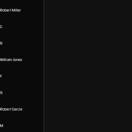
Robert Miller
G
8
William Jones
F
9
Robert Garcia
M