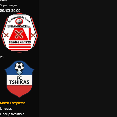
Super League
26/03 20:00
Lubumbashi Sport
vs
FC Tshikas
Match Completed
Lineups
Lineup available