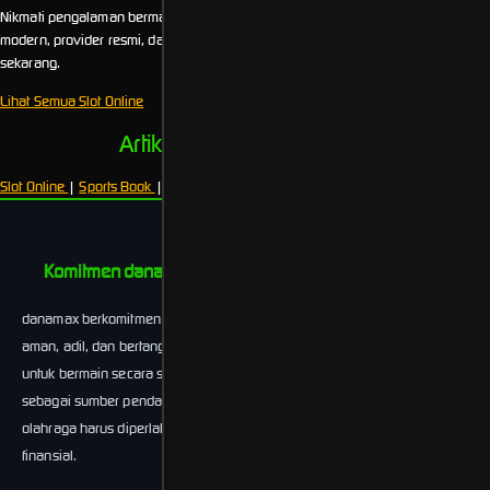
Nikmati pengalaman bermain slot online terbaik dengan sistem keamanan
modern, provider resmi, dan transaksi cepat. Pilih permainan favorit Anda
sekarang.
Lihat Semua Slot Online
Artikel Slot Online Terbaru
Slot Online
|
Sports Book
|
Beranda
Komitmen danamax terhadap Responsible Gambling
danamax berkomitmen untuk menyediakan lingkungan permainan yang
aman, adil, dan bertanggung jawab. Kami mendorong seluruh pengguna
untuk bermain secara sadar dan tidak menjadikan aktivitas taruhan
sebagai sumber pendapatan utama. Permainan slot online dan taruhan
olahraga harus diperlakukan sebagai bentuk hiburan, bukan kewajiban
finansial.