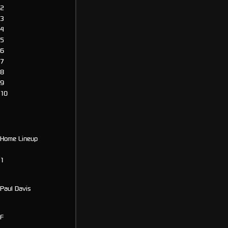
2
3
4
5
6
7
8
9
10
Starting Lineup
Home Lineup
1
Paul Davis
F