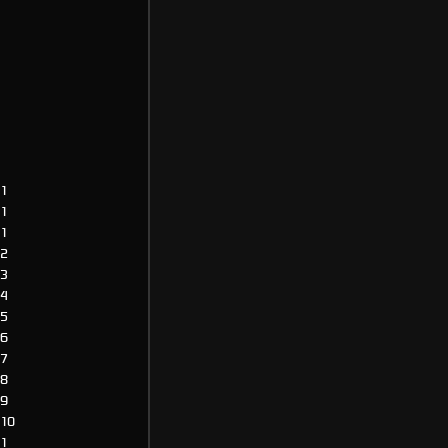
Home Team
3-5-2
Away Team
3-5-2
1
1
1
2
3
4
5
6
7
8
9
10
1