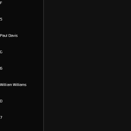
F
5
Paul Davis
G
6
William Williams
D
7