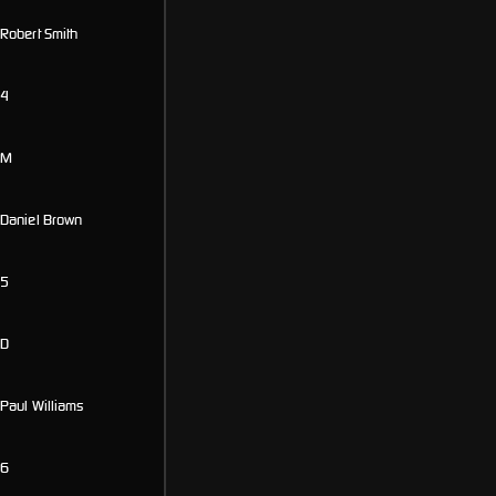
Robert Smith
4
M
Daniel Brown
5
D
Paul Williams
6