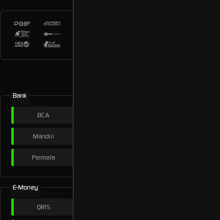
Metode Pembayaran
Bank
BCA
BNI
BRI
Mandiri
Cimb Niaga
Danamon
Permata
Panin
E-Money
QRIS
Dana
OVO