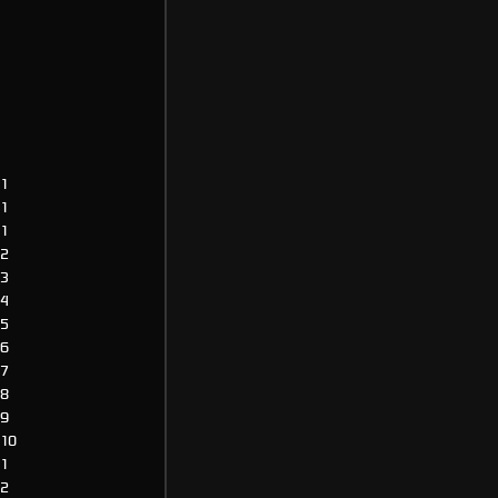
Home Team
4-3-3
Away Team
4-3-3
1
1
1
2
3
4
5
6
7
8
9
10
1
2