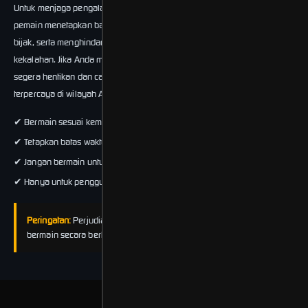
Untuk menjaga pengalaman bermain yang sehat, kami menyarankan
pemain menetapkan batas deposit, mengelola waktu bermain secara
bijak, serta menghindari keputusan emosional saat mengalami
kekalahan. Jika Anda merasa kesulitan mengontrol aktivitas bermain,
segera hentikan dan cari bantuan profesional dari lembaga dukungan
terpercaya di wilayah Anda.
✔ Bermain sesuai kemampuan finansial
✔ Tetapkan batas waktu & batas deposit
✔ Jangan bermain untuk mengejar kerugian
✔ Hanya untuk pengguna berusia 18+ tahun
Peringatan:
Perjudian memiliki risiko kecanduan. Pastikan Anda
bermain secara bertanggung jawab.
Penyedia Games