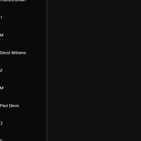
1
M
David Williams
2
M
Paul Davis
3
F