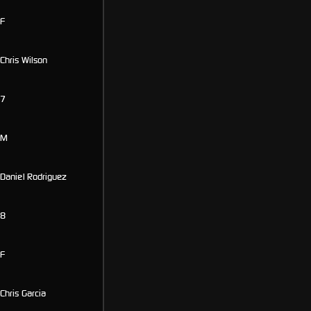
F
Chris Wilson
7
M
Daniel Rodriguez
8
F
Chris Garcia