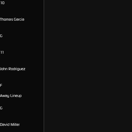
10
Thomas Garcia
G
11
John Rodriguez
F
Away Lineup
G
David Miller