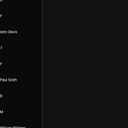
F
John Davis
7
F
Paul Smith
8
M
William Williams