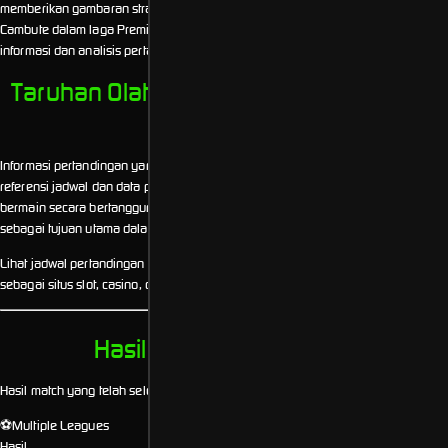
memberikan gambaran strategi yang digunakan oleh Turrialba Fc dan Quepos
Cambute dalam laga Premiership. Data lineup disajikan untuk keperluan
informasi dan analisis pertandingan.
Taruhan Olahraga Secara Bertanggung
Jawab
Informasi pertandingan yang ditampilkan di halaman ini bertujuan sebagai
referensi jadwal dan data pertandingan. danamax mendorong pengguna untuk
bermain secara bertanggung jawab, memahami risiko, serta menjadikan hiburan
sebagai tujuan utama dalam mengikuti taruhan olahraga.
Lihat jadwal pertandingan lainnya di
Sports Book
atau kunjungi
danamax
sebagai situs slot, casino, dan taruhan bola online terpercaya.
Hasil Pertandingan Bola
Hasil match yang telah selesai.
⚽
Multiple Leagues
Hasil