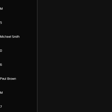
M
5
Michael Smith
D
6
Paul Brown
M
7