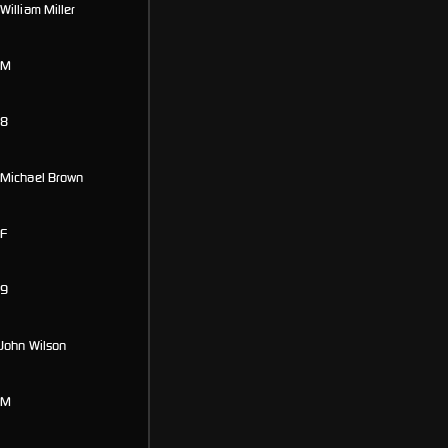
William Miller
M
8
Michael Brown
F
9
John Wilson
M