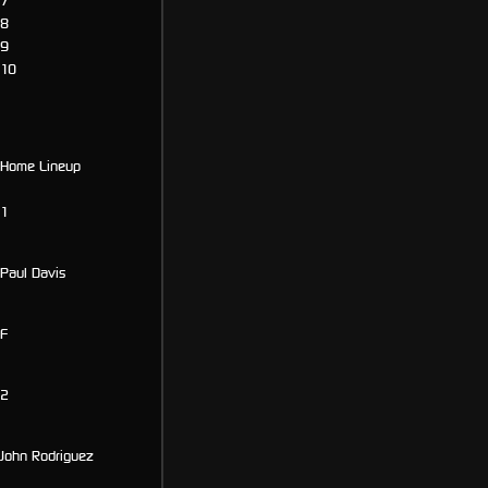
7
8
9
10
Starting Lineup
Home Lineup
1
Paul Davis
F
2
John Rodriguez