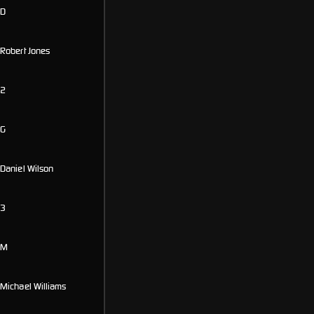
D
Robert Jones
2
G
Daniel Wilson
3
M
Michael Williams