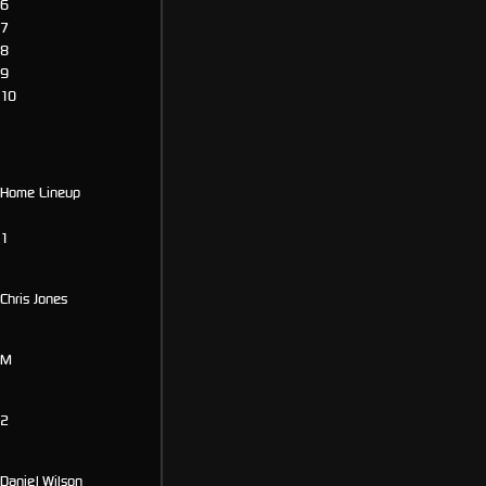
6
7
8
9
10
Starting Lineup
Home Lineup
1
Chris Jones
M
2
Daniel Wilson