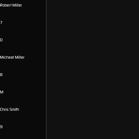
Robert Miller
7
D
Michael Miller
8
M
Chris Smith
9