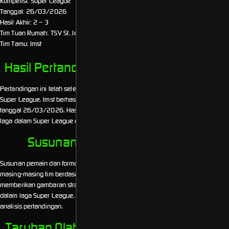
Kompetisi: Super League
Tanggal: 26/03/2026
Hasil Akhir: 2 – 3
Tim Tuan Rumah: TSV St. Johann
Tim Tamu: Imst
Hasil Pertandingan & Konteks Kompetisi
Pertandingan ini telah selesai dimainkan sebagai bagian dari jadwal resmi
Super League. Imst berhasil mengalahkan TSV St. Johann dengan skor 2-3 pada
tanggal 26/03/2026. Hasil pertandingan ini menjadi bagian dari rangkaian
laga dalam Super League dan akan mempengaruhi posisi klasemen kedua tim.
Susunan Pemain & Formasi Tim
Susunan pemain dan formasi yang ditampilkan merupakan lineup awal dari
masing-masing tim berdasarkan data pertandingan. Informasi ini membantu
memberikan gambaran strategi yang digunakan oleh TSV St. Johann dan Imst
dalam laga Super League. Data lineup disajikan untuk keperluan informasi dan
analisis pertandingan.
Taruhan Olahraga Secara Bertanggung