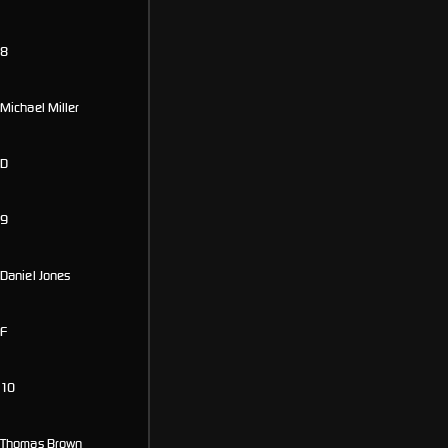
8
Michael Miller
D
9
Daniel Jones
F
10
Thomas Brown