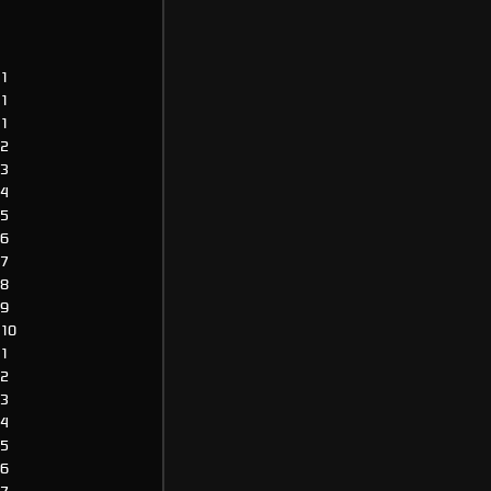
3-5-2
1
1
1
2
3
4
5
6
7
8
9
10
1
2
3
4
5
6