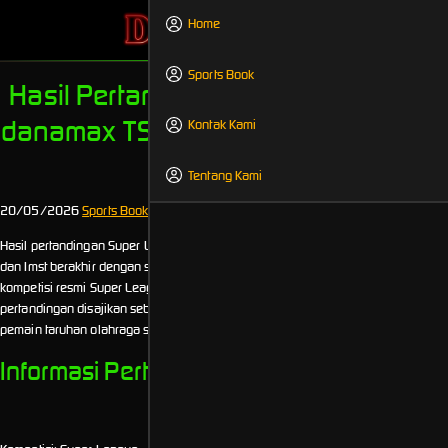
Home
Sports Book
Hasil Pertandingan Liga J2 League
danamax TSV St. Johann 2-3 Imst 20
Kontak Kami
Mei 2026
Tentang Kami
20/05/2026
Sports Book
Hasil pertandingan Super League tanggal 26/03/2026 antara TSV St. Johann
dan Imst berakhir dengan skor 2-3. Pertandingan ini merupakan bagian dari
kompetisi resmi Super League dan telah selesai dimainkan. Informasi
pertandingan disajikan sebagai referensi bagi penggemar sepak bola dan
pemain taruhan olahraga secara bertanggung jawab.
Informasi Pertandingan TSV St. Johann vs
Imst