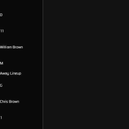
D
11
William Brown
M
Away Lineup
G
Chris Brown
1