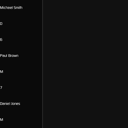
Michael Smith
D
6
Paul Brown
M
7
Daniel Jones
M