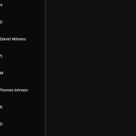
4
D
Daniel Williams
5
M
Thomas Johnson
6
D