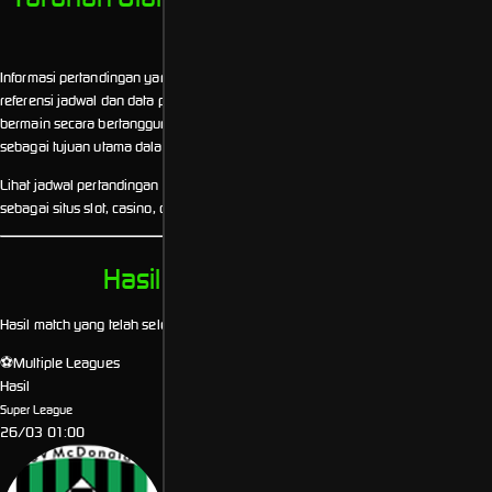
Jawab
Informasi pertandingan yang ditampilkan di halaman ini bertujuan sebagai
referensi jadwal dan data pertandingan. danamax mendorong pengguna untuk
bermain secara bertanggung jawab, memahami risiko, serta menjadikan hiburan
sebagai tujuan utama dalam mengikuti taruhan olahraga.
Lihat jadwal pertandingan lainnya di
Sports Book
atau kunjungi
danamax
sebagai situs slot, casino, dan taruhan bola online terpercaya.
Hasil Pertandingan Bola
Hasil match yang telah selesai.
⚽
Multiple Leagues
Hasil
Super League
26/03 01:00