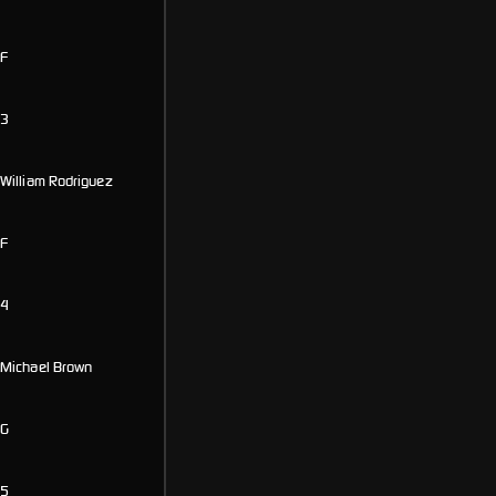
F
3
William Rodriguez
F
4
Michael Brown
G
5