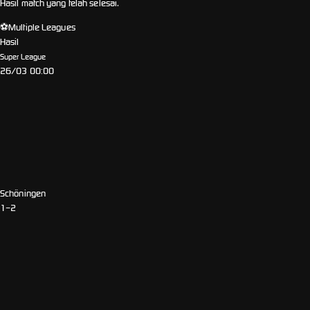
Hasil match yang telah selesai.
⚽
Multiple Leagues
Hasil
Super League
26/03 00:00
Schöningen
1
–
2