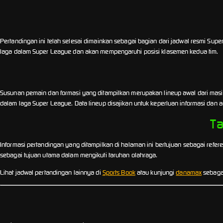
Pertandingan ini telah selesai dimainkan sebagai bagian dari jadwal resmi Su
laga dalam Super League dan akan mempengaruhi posisi klasemen kedua tim.
Susunan pemain dan formasi yang ditampilkan merupakan lineup awal dari masi
dalam laga Super League. Data lineup disajikan untuk keperluan informasi dan a
Ta
Informasi pertandingan yang ditampilkan di halaman ini bertujuan sebagai ref
sebagai tujuan utama dalam mengikuti taruhan olahraga.
Lihat jadwal pertandingan lainnya di
Sports Book
atau kunjungi
danamax
sebagai