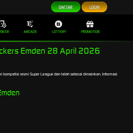
DAFTAR
LOGIN
POKER
ARCADE
LOTTERY
PROMOTION
ickers Emden 28 April 2026
kompetisi resmi Super League dan telah selesai dimainkan. Informasi
 Emden