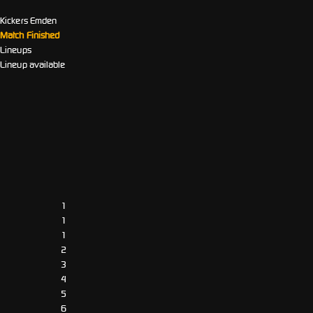
Kickers Emden
Match Finished
Lineups
Lineup available
1
1
1
2
3
4
5
6