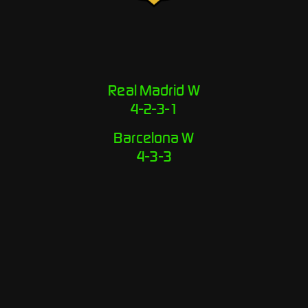
Real Madrid W
4-2-3-1
Barcelona W
4-3-3