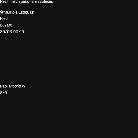
Hasil match yang telah selesai.
⚽
Multiple Leagues
Hasil
Liga MX
26/03 00:45
Real Madrid W
2
–
6