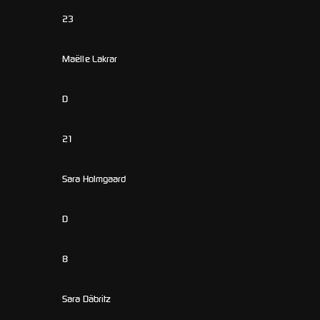
23
Maëlle Lakrar
D
21
Sara Holmgaard
D
8
Sara Däbritz