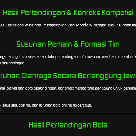
Hasil Pertandingan & Konteks Kompetisi
ga MX. Barcelona W berhasil mengalahkan Real Madrid W dengan skor 2-6 pada ta
Susunan Pemain & Formasi Tim
ing-masing tim berdasarkan data pertandingan. Informasi ini membantu member
s pertandingan.
ruhan Olahraga Secara Bertanggung Ja
erensi jadwal dan data pertandingan. danamax mendorong pengguna untuk bermai
 situs slot, casino, dan taruhan bola online terpercaya.
Hasil Pertandingan Bola