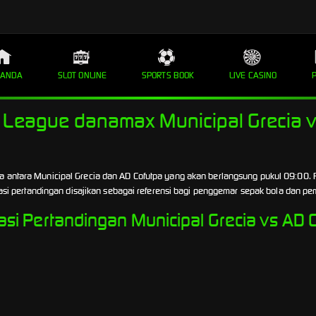
RANDA
SLOT ONLINE
SPORTS BOOK
LIVE CASINO
2 League danamax Municipal Grecia
antara Municipal Grecia dan AD Cofutpa yang akan berlangsung pukul 09:00. P
masi pertandingan disajikan sebagai referensi bagi penggemar sepak bola dan p
asi Pertandingan Municipal Grecia vs AD 