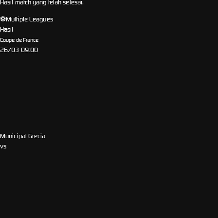
Hasil match yang telah selesai.
⚽
Multiple Leagues
Hasil
Coupe de France
26/03 09:00
Municipal Grecia
vs