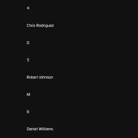
4
Chris Rodriguez
D
5
Robert Johnson
M
6
Daniel Williams