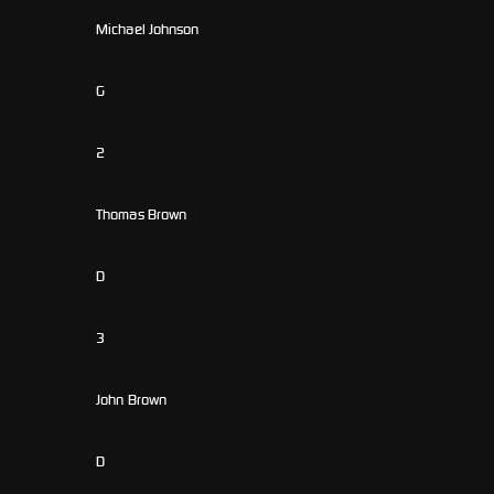
Michael Johnson
G
2
Thomas Brown
D
3
John Brown
D