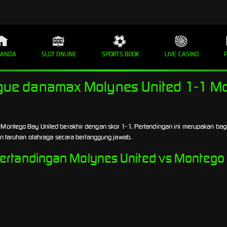
RANDA
SLOT ONLINE
SPORTS BOOK
LIVE CASINO
eague danamax Molynes United 1-1 M
ntego Bay United berakhir dengan skor 1-1. Pertandingan ini merupakan bagian
in taruhan olahraga secara bertanggung jawab.
Pertandingan Molynes United vs Montego