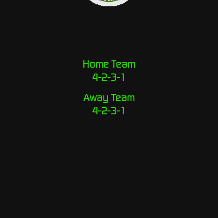
Home Team
4-2-3-1
Away Team
4-2-3-1