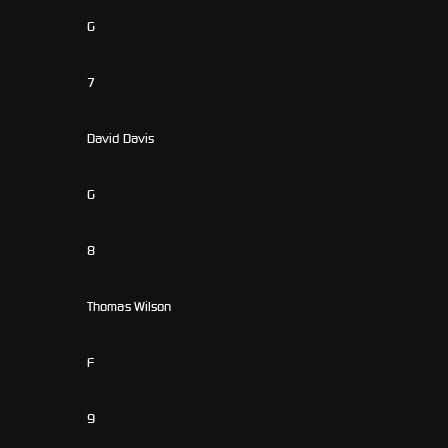
G
7
David Davis
G
8
Thomas Wilson
F
9