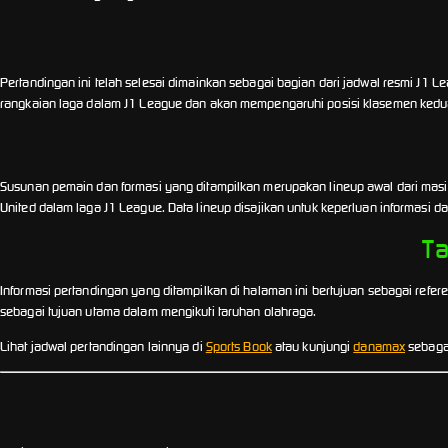
Pertandingan ini telah selesai dimainkan sebagai bagian dari jadwal resmi J1
rangkaian laga dalam J1 League dan akan mempengaruhi posisi klasemen kedua
Susunan pemain dan formasi yang ditampilkan merupakan lineup awal dari mas
United dalam laga J1 League. Data lineup disajikan untuk keperluan informasi da
Ta
Informasi pertandingan yang ditampilkan di halaman ini bertujuan sebagai ref
sebagai tujuan utama dalam mengikuti taruhan olahraga.
Lihat jadwal pertandingan lainnya di
Sports Book
atau kunjungi
danamax
sebagai