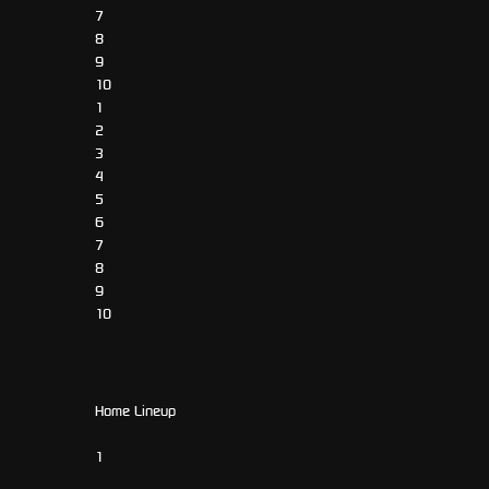
7
8
9
10
1
2
3
4
5
6
7
8
9
10
Home Lineup
1