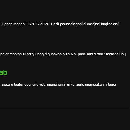
1-1 pada tanggal 26/03/2026. Hasil pertandingan ini menjadi bagian dari
ikan gambaran strategi yang digunakan oleh Molynes United dan Montego Bay
wab
n secara bertanggung jawab, memahami risiko, serta menjadikan hiburan