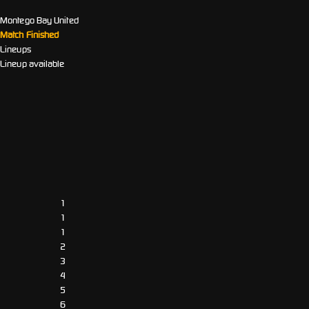
Montego Bay United
Match Finished
Lineups
Lineup available
1
1
1
2
3
4
5
6