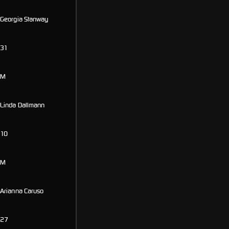
Georgia Stanway
31
M
Linda Dallmann
10
M
Arianna Caruso
27