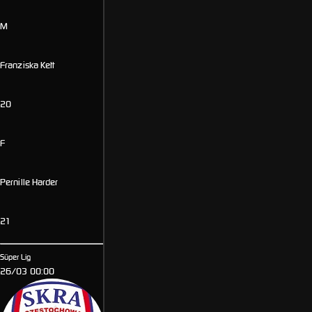
M
Franziska Kett
20
F
Pernille Harder
21
Süper Lig
26/03 00:00