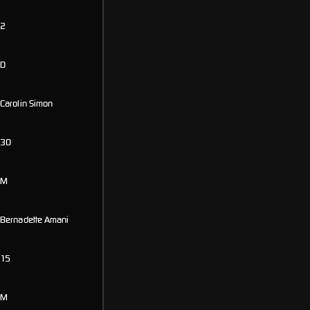
2
D
Carolin Simon
30
M
Bernadette Amani
15
M