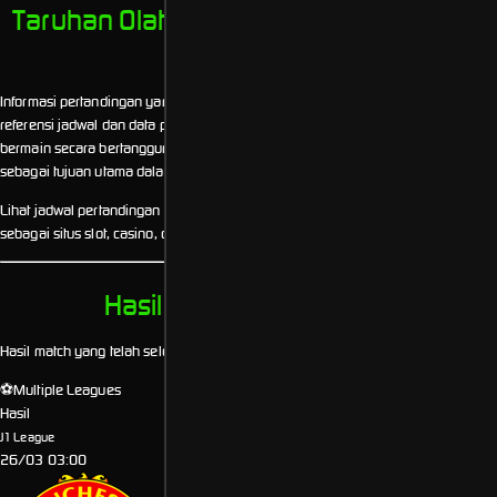
Taruhan Olahraga Secara Bertanggung
Jawab
Informasi pertandingan yang ditampilkan di halaman ini bertujuan sebagai
referensi jadwal dan data pertandingan. danamax mendorong pengguna untuk
bermain secara bertanggung jawab, memahami risiko, serta menjadikan hiburan
sebagai tujuan utama dalam mengikuti taruhan olahraga.
Lihat jadwal pertandingan lainnya di
Sports Book
atau kunjungi
danamax
sebagai situs slot, casino, dan taruhan bola online terpercaya.
Hasil Pertandingan Bola
Hasil match yang telah selesai.
⚽
Multiple Leagues
Hasil
J1 League
26/03 03:00