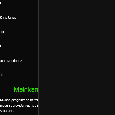
G
Chris Jones
10
G
John Rodriguez
11
Mainkan Slot Online Terpercaya
Nikmati pengalaman bermain slot online terbaik dengan sistem keamanan
modern, provider resmi, dan transaksi cepat. Pilih permainan favorit Anda
sekarang.