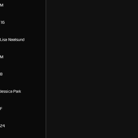
M
16
Lisa Naalsund
M
8
Jessica Park
F
24