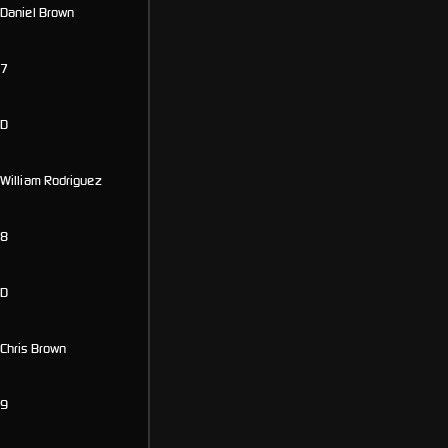
Daniel Brown
7
D
William Rodriguez
8
D
Chris Brown
9