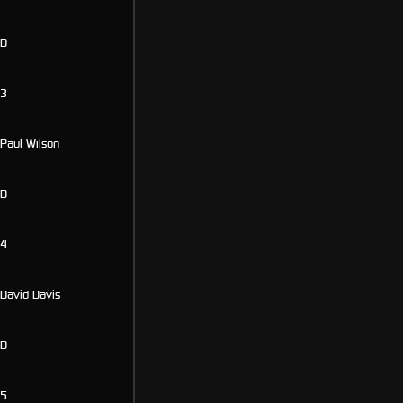
D
3
Paul Wilson
D
4
David Davis
D
5