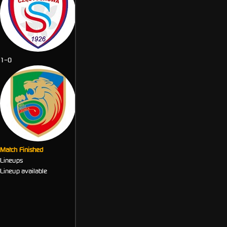
SKRA Częstochowa
1
–
0
Miedź Legnica II
Match Finished
Lineups
Lineup available
Home Team
4-2-3-1
Away Team