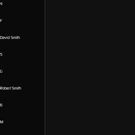
4
F
David Smith
5
G
Robert Smith
6
M