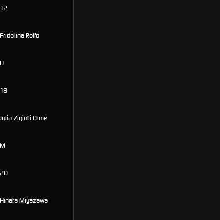
12
Fridolina Rolfö
D
18
Julia Zigiotti Olme
M
20
Hinata Miyazawa