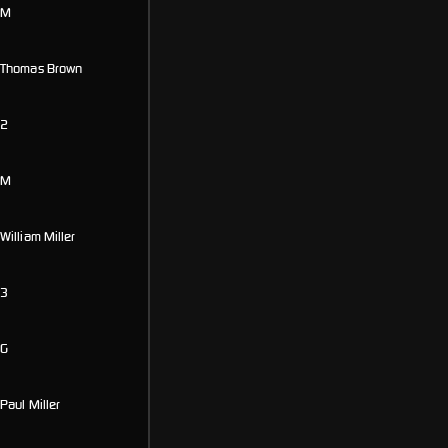
M
Thomas Brown
2
M
William Miller
3
G
Paul Miller