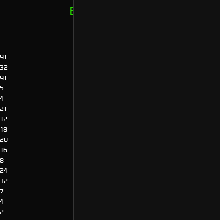
Bayern Munich W
4-2-3-1
91
32
91
5
4
21
12
18
20
16
8
24
32
7
4
2