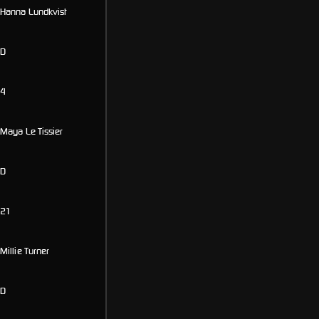
Hanna Lundkvist
D
4
Maya Le Tissier
D
21
Millie Turner
D