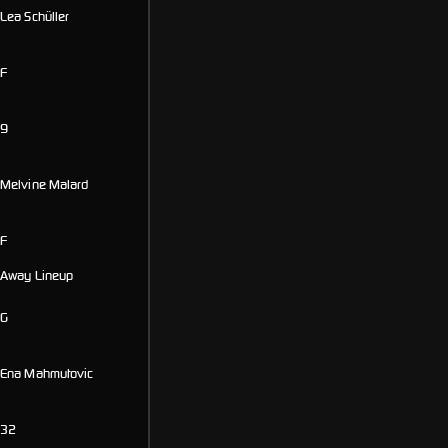
Lea Schüller
F
9
Melvine Malard
F
Away Lineup
G
Ena Mahmutovic
32