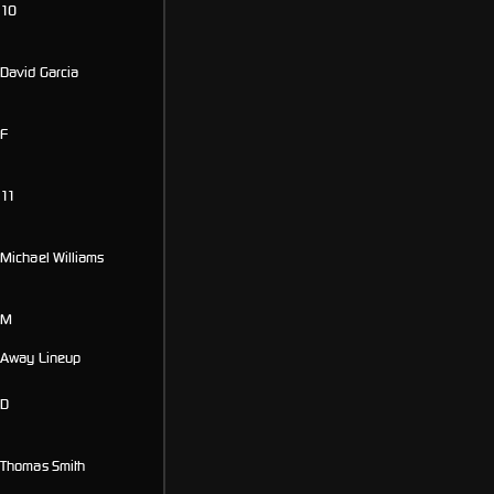
10
David Garcia
F
11
Michael Williams
M
Away Lineup
D
Thomas Smith