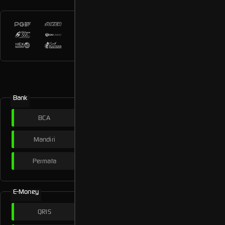
Metode Pembayaran
Bank
BCA
BNI
BRI
Mandiri
Cimb Niaga
Danamon
Permata
Panin
E-Money
QRIS
Dana
OVO