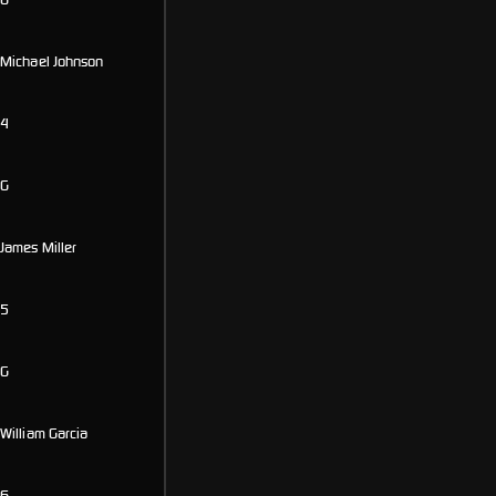
Michael Johnson
4
G
James Miller
5
G
William Garcia
6