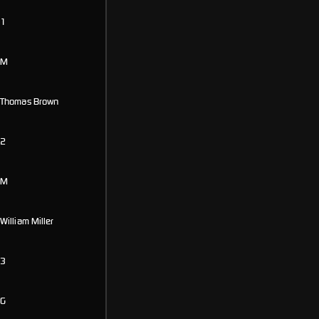
1
M
Thomas Brown
2
M
William Miller
3
G