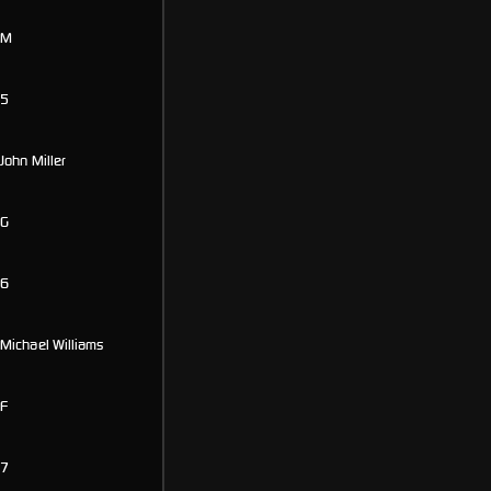
M
5
John Miller
G
6
Michael Williams
F
7