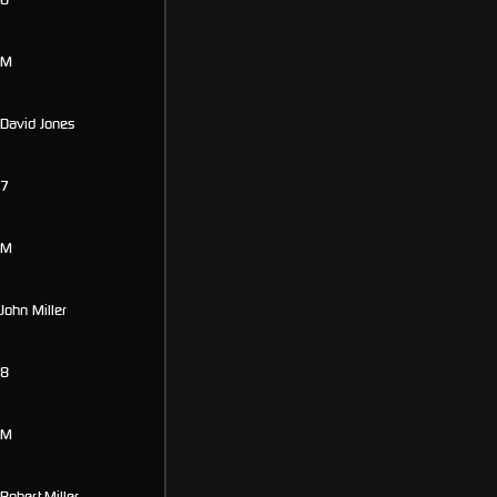
M
David Jones
7
M
John Miller
8
M
Robert Miller