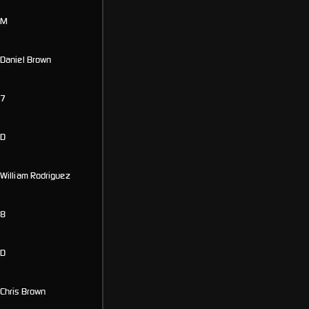
M
Daniel Brown
7
D
William Rodriguez
8
D
Chris Brown