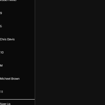
9
G
Chris Davis
10
M
Michael Brown
11
Süper Lig