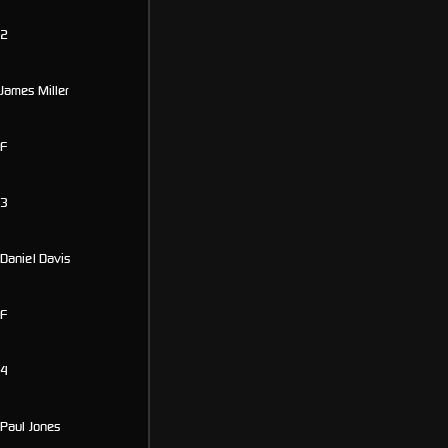
2
James Miller
F
3
Daniel Davis
F
4
Paul Jones