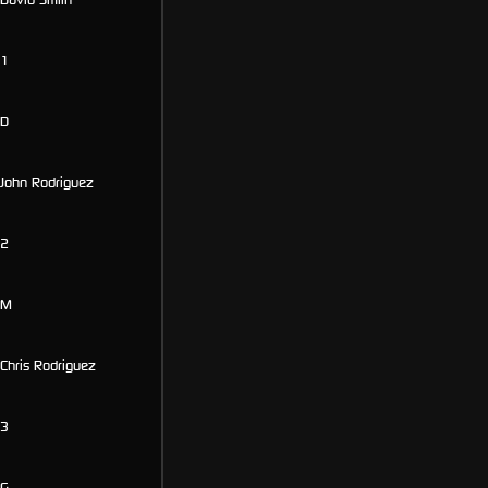
1
D
John Rodriguez
2
M
Chris Rodriguez
3
G