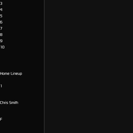
3
4
5
6
7
8
9
10
Starting Lineup
Home Lineup
1
Chris Smith
F