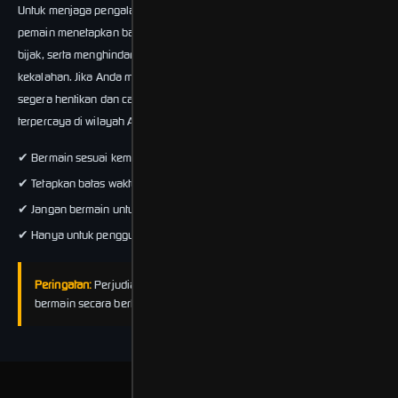
Untuk menjaga pengalaman bermain yang sehat, kami menyarankan
pemain menetapkan batas deposit, mengelola waktu bermain secara
bijak, serta menghindari keputusan emosional saat mengalami
kekalahan. Jika Anda merasa kesulitan mengontrol aktivitas bermain,
segera hentikan dan cari bantuan profesional dari lembaga dukungan
terpercaya di wilayah Anda.
✔ Bermain sesuai kemampuan finansial
✔ Tetapkan batas waktu & batas deposit
✔ Jangan bermain untuk mengejar kerugian
✔ Hanya untuk pengguna berusia 18+ tahun
Peringatan:
Perjudian memiliki risiko kecanduan. Pastikan Anda
bermain secara bertanggung jawab.
Penyedia Games