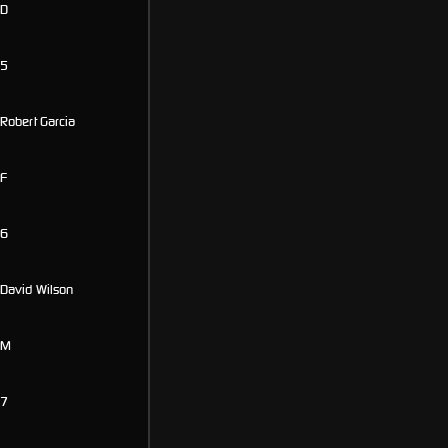
D
5
Robert Garcia
F
6
David Wilson
M
7