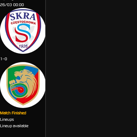
26/03 00:00
SKRA Częstochowa
1
–
0
Miedź Legnica II
Match Finished
Lineups
Lineup available