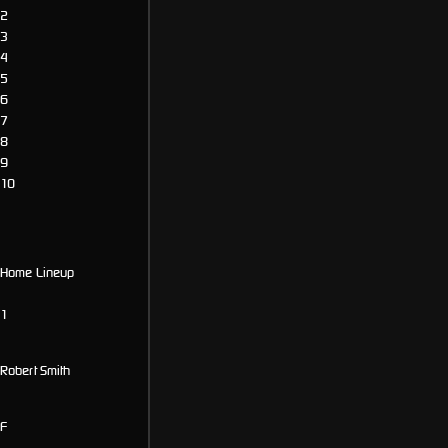
2
3
4
5
6
7
8
9
10
Starting Lineup
Home Lineup
1
Robert Smith
F