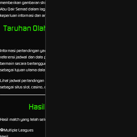
memberikan gambaran strategi yang digunakan oleh Maleyet Kafr El Zayiat dan
Abu Qair Semad dalam laga Coupe de France. Data lineup disajikan untuk
keperluan informasi dan analisis pertandingan.
Taruhan Olahraga Secara Bertanggung
Jawab
Informasi pertandingan yang ditampilkan di halaman ini bertujuan sebagai
referensi jadwal dan data pertandingan. danamax mendorong pengguna untuk
bermain secara bertanggung jawab, memahami risiko, serta menjadikan hiburan
sebagai tujuan utama dalam mengikuti taruhan olahraga.
Lihat jadwal pertandingan lainnya di
Sports Book
atau kunjungi
danamax
sebagai situs slot, casino, dan taruhan bola online terpercaya.
Hasil Pertandingan Bola
Hasil match yang telah selesai.
⚽
Multiple Leagues
Hasil