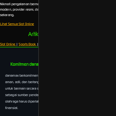
Nikmati pengalaman bermain slot online terbaik dengan sistem keamanan
modern, provider resmi, dan transaksi cepat. Pilih permainan favorit Anda
sekarang.
Lihat Semua Slot Online
Artikel Slot Online Terbaru
Slot Online
|
Sports Book
|
Beranda
Komitmen danamax terhadap Responsible Gambling
danamax berkomitmen untuk menyediakan lingkungan permainan yang
aman, adil, dan bertanggung jawab. Kami mendorong seluruh pengguna
untuk bermain secara sadar dan tidak menjadikan aktivitas taruhan
sebagai sumber pendapatan utama. Permainan slot online dan taruhan
olahraga harus diperlakukan sebagai bentuk hiburan, bukan kewajiban
finansial.