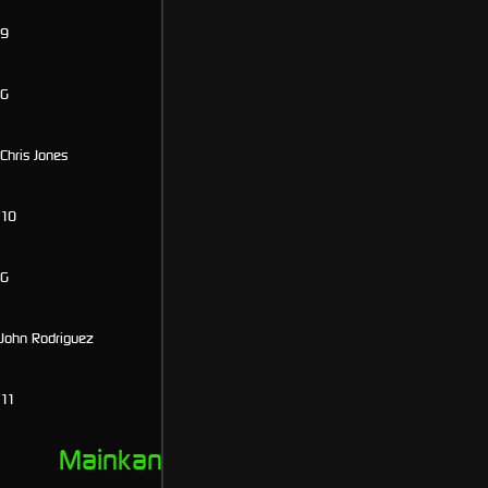
9
G
Chris Jones
10
G
John Rodriguez
11
Mainkan Slot Online Terpercaya