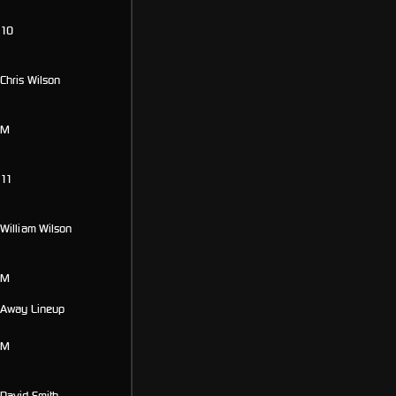
10
Chris Wilson
M
11
William Wilson
M
Away Lineup
M
David Smith