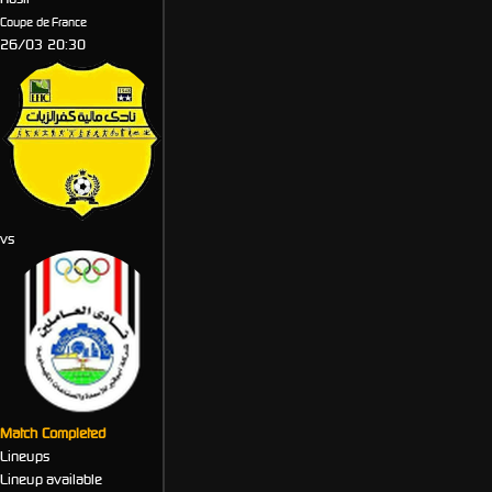
Coupe de France
26/03 20:30
Maleyet Kafr El Zayiat
vs
Abu Qair Semad
Match Completed
Lineups
Lineup available