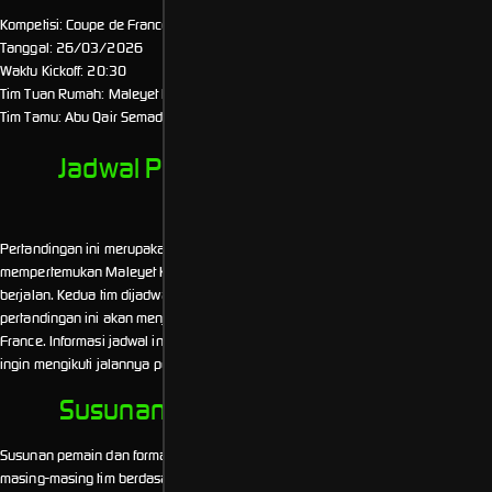
Kompetisi: Coupe de France
Tanggal: 26/03/2026
Waktu Kickoff: 20:30
Tim Tuan Rumah: Maleyet Kafr El Zayiat
Tim Tamu: Abu Qair Semad
Jadwal Pertandingan & Konteks
Kompetisi
Pertandingan ini merupakan bagian dari jadwal resmi Coupe de France yang
mempertemukan Maleyet Kafr El Zayiat dan Abu Qair Semad pada musim
berjalan. Kedua tim dijadwalkan bertanding sesuai kalender kompetisi dan hasil
pertandingan ini akan menjadi bagian dari rangkaian laga dalam Coupe de
France. Informasi jadwal ini ditujukan sebagai panduan bagi pengguna yang
ingin mengikuti jalannya pertandingan secara langsung.
Susunan Pemain & Formasi Tim
Susunan pemain dan formasi yang ditampilkan merupakan lineup awal dari
masing-masing tim berdasarkan data pertandingan. Informasi ini membantu