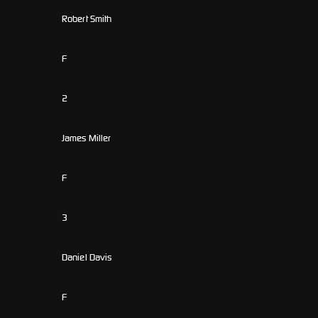
Robert Smith
F
2
James Miller
F
3
Daniel Davis
F