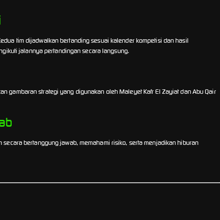
i
dua tim dijadwalkan bertanding sesuai kalender kompetisi dan hasil
ngikuti jalannya pertandingan secara langsung.
n gambaran strategi yang digunakan oleh Maleyet Kafr El Zayiat dan Abu Qair
wab
n secara bertanggung jawab, memahami risiko, serta menjadikan hiburan