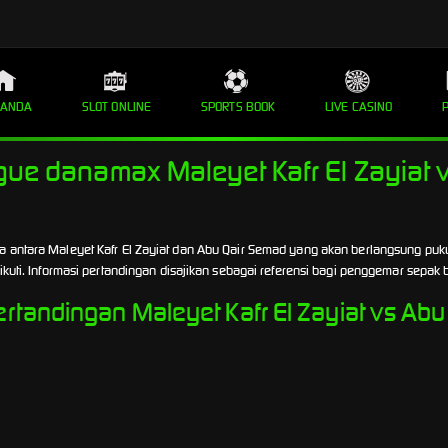
RANDA
SLOT ONLINE
SPORTS BOOK
LIVE CASINO
gue danamax Maleyet Kafr El Zayiat
antara Maleyet Kafr El Zayiat dan Abu Qair Semad yang akan berlangsung pukul
kuti. Informasi pertandingan disajikan sebagai referensi bagi penggemar sepak
ertandingan Maleyet Kafr El Zayiat vs Ab