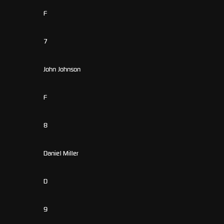
F
7
John Johnson
F
8
Daniel Miller
D
9