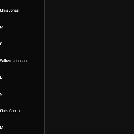
Chris Jones
M
8
William Johnson
D
9
Chris Garcia
M