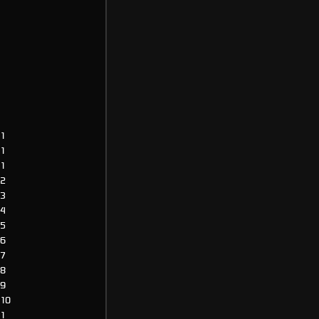
Home Team
3-4-3
Away Team
3-4-3
1
1
1
2
3
4
5
6
7
8
9
10
1