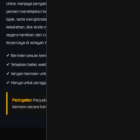
Untuk menjaga pengalaman bermain yang sehat, kami menyarankan
pemain menetapkan batas deposit, mengelola waktu bermain secara
bijak, serta menghindari keputusan emosional saat mengalami
kekalahan. Jika Anda merasa kesulitan mengontrol aktivitas bermain,
segera hentikan dan cari bantuan profesional dari lembaga dukungan
terpercaya di wilayah Anda.
✔ Bermain sesuai kemampuan finansial
✔ Tetapkan batas waktu & batas deposit
✔ Jangan bermain untuk mengejar kerugian
✔ Hanya untuk pengguna berusia 18+ tahun
Peringatan:
Perjudian memiliki risiko kecanduan. Pastikan Anda
bermain secara bertanggung jawab.
Penyedia Games