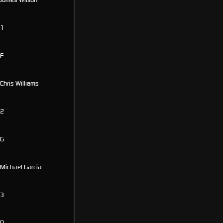
1
F
Chris Williams
2
G
Michael Garcia
3
D