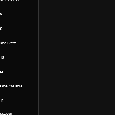
9
G
John Brown
10
M
Robert Williams
11
K League 1