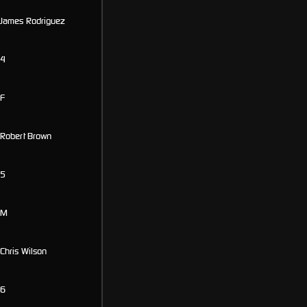
James Rodriguez
4
F
Robert Brown
5
M
Chris Wilson
6