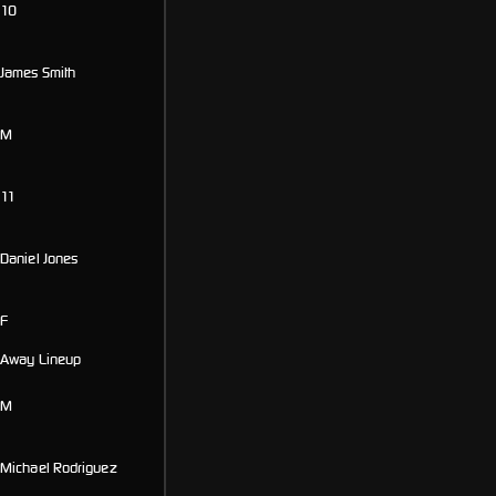
10
James Smith
M
11
Daniel Jones
F
Away Lineup
M
Michael Rodriguez