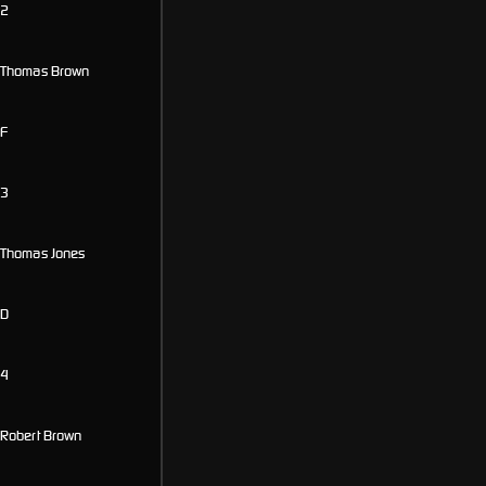
2
Thomas Brown
F
3
Thomas Jones
D
4
Robert Brown