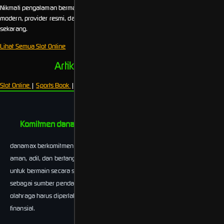
Nikmati pengalaman bermain slot online terbaik dengan sistem keamanan
modern, provider resmi, dan transaksi cepat. Pilih permainan favorit Anda
sekarang.
Lihat Semua Slot Online
Artikel Slot Online Terbaru
Slot Online
|
Sports Book
|
Beranda
Komitmen danamax terhadap Responsible Gambling
danamax berkomitmen untuk menyediakan lingkungan permainan yang
aman, adil, dan bertanggung jawab. Kami mendorong seluruh pengguna
untuk bermain secara sadar dan tidak menjadikan aktivitas taruhan
sebagai sumber pendapatan utama. Permainan slot online dan taruhan
olahraga harus diperlakukan sebagai bentuk hiburan, bukan kewajiban
finansial.