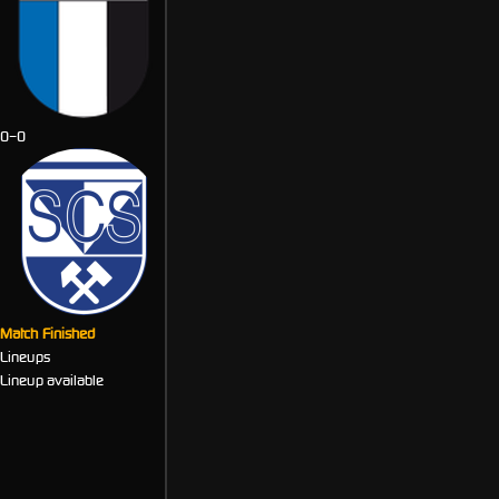
Kufstein
0
–
0
Schwaz
Match Finished
Lineups
Lineup available
Home Team
4-3-3