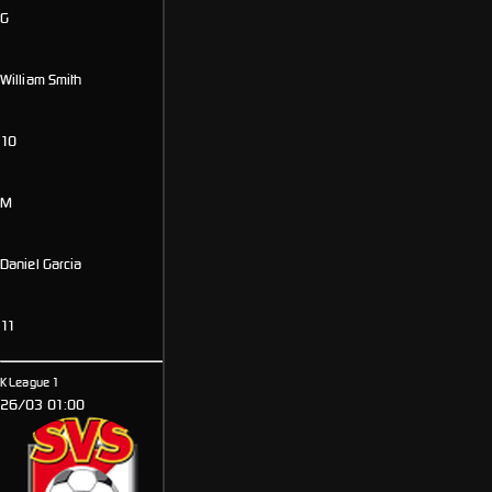
G
William Smith
10
M
Daniel Garcia
11
K League 1
26/03 01:00