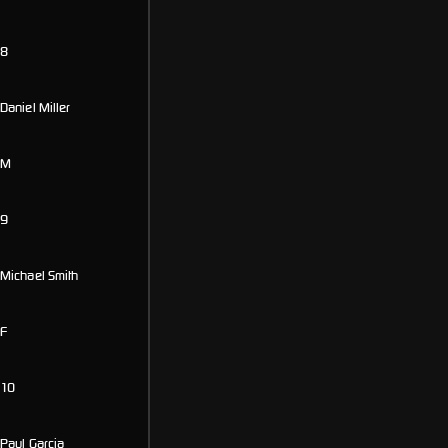
8
Daniel Miller
M
9
Michael Smith
F
10
Paul Garcia