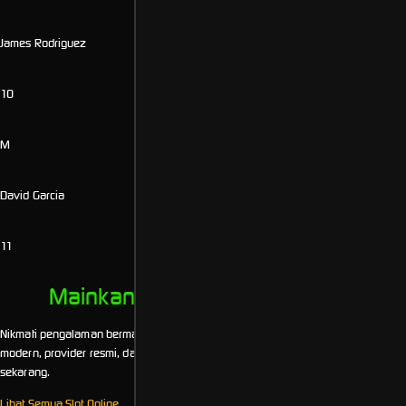
James Rodriguez
10
M
David Garcia
11
Mainkan Slot Online Terpercaya
Nikmati pengalaman bermain slot online terbaik dengan sistem keamanan
modern, provider resmi, dan transaksi cepat. Pilih permainan favorit Anda
sekarang.
Lihat Semua Slot Online