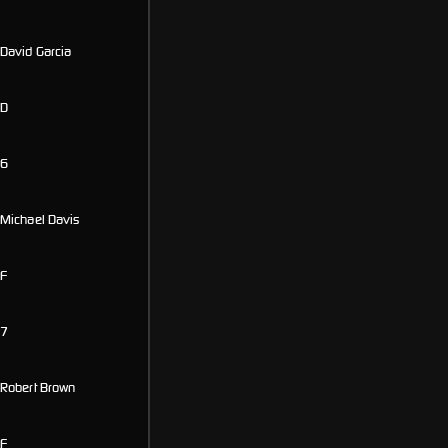
David Garcia
D
6
Michael Davis
F
7
Robert Brown
F