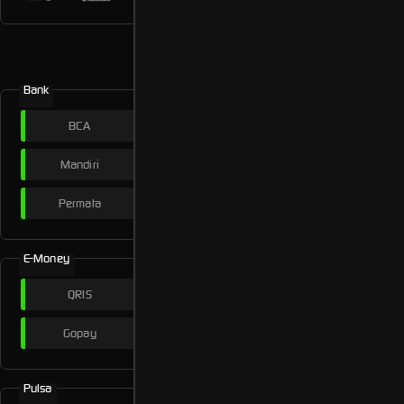
Metode Pembayaran
Bank
BCA
BNI
BRI
Mandiri
Cimb Niaga
Danamon
Permata
Panin
E-Money
QRIS
Dana
OVO
Gopay
LinkAja
Pulsa