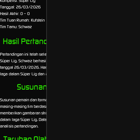
Kompetisi: Süper Lig
Tanggal: 26/03/2026
Hasil Akhir: 0 – 0
Tim Tuan Rumah: Kufstein
Tim Tamu: Schwaz
Hasil Pertandingan & Konteks Kompetisi
Pertandingan ini telah selesai dimainkan sebagai bagian dari jadwal resmi
Süper Lig. Schwaz berhasil mengalahkan Kufstein dengan skor 0-0 pada
tanggal 26/03/2026. Hasil pertandingan ini menjadi bagian dari rangkaian
laga dalam Süper Lig dan akan mempengaruhi posisi klasemen kedua tim.
Susunan Pemain & Formasi Tim
Susunan pemain dan formasi yang ditampilkan merupakan lineup awal dari
masing-masing tim berdasarkan data pertandingan. Informasi ini membantu
memberikan gambaran strategi yang digunakan oleh Kufstein dan Schwaz
dalam laga Süper Lig. Data lineup disajikan untuk keperluan informasi dan
analisis pertandingan.
Taruhan Olahraga Secara Bertanggung