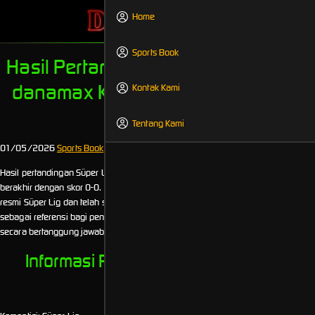
Home
Sports Book
Hasil Pertandingan Liga J2 League
danamax Kufstein 0-0 Schwaz 01
Kontak Kami
Mei 2026
Tentang Kami
01/05/2026
Sports Book
Hasil pertandingan Süper Lig tanggal 26/03/2026 antara Kufstein dan Schwaz
berakhir dengan skor 0-0. Pertandingan ini merupakan bagian dari kompetisi
resmi Süper Lig dan telah selesai dimainkan. Informasi pertandingan disajikan
sebagai referensi bagi penggemar sepak bola dan pemain taruhan olahraga
secara bertanggung jawab.
Informasi Pertandingan Kufstein vs
Schwaz