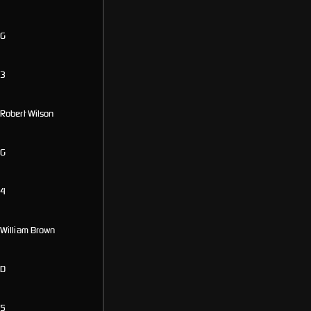
G
3
Robert Wilson
G
4
William Brown
D
5