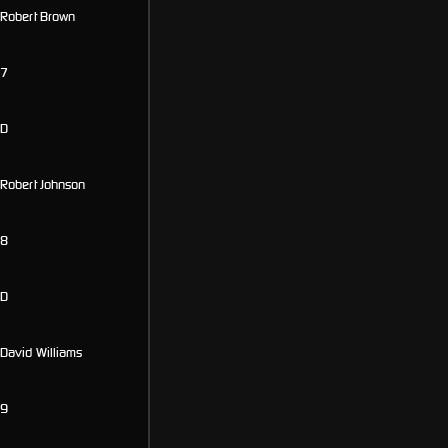
Robert Brown
7
D
Robert Johnson
8
D
David Williams
9