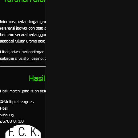
Jawab
Informasi pertandingan yang ditampilkan di halaman ini bertujuan sebagai
referensi jadwal dan data pertandingan. danamax mendorong pengguna untuk
bermain secara bertanggung jawab, memahami risiko, serta menjadikan hiburan
sebagai tujuan utama dalam mengikuti taruhan olahraga.
Lihat jadwal pertandingan lainnya di
Sports Book
atau kunjungi
danamax
sebagai situs slot, casino, dan taruhan bola online terpercaya.
Hasil Pertandingan Bola
Hasil match yang telah selesai.
⚽
Multiple Leagues
Hasil
Süper Lig
26/03 01:00