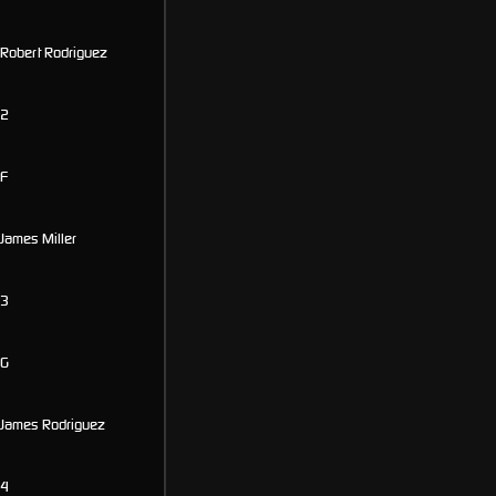
Robert Rodriguez
2
F
James Miller
3
G
James Rodriguez
4