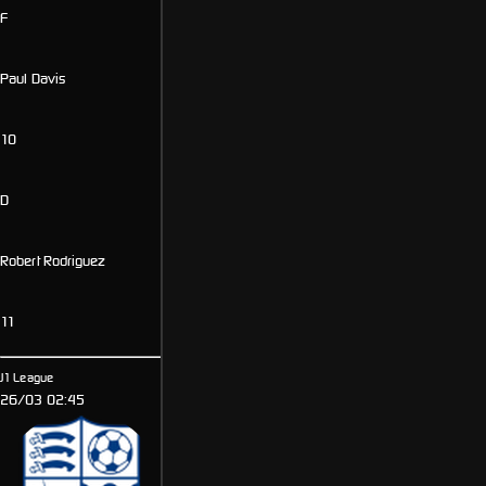
F
Paul Davis
10
D
Robert Rodriguez
11
J1 League
26/03 02:45