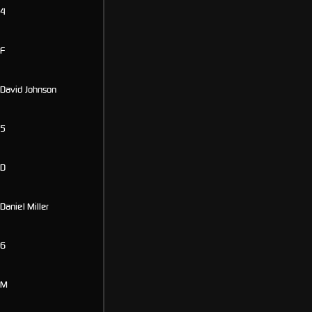
4
F
David Johnson
5
D
Daniel Miller
6
M