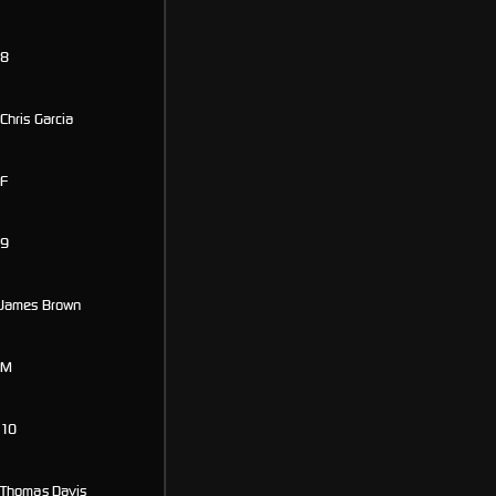
8
Chris Garcia
F
9
James Brown
M
10
Thomas Davis