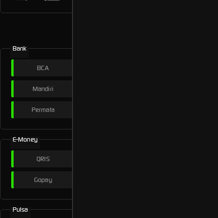
Metode Pembayaran
Bank
BCA
BNI
BRI
Mandiri
Cimb Niaga
Danamon
Permata
Panin
E-Money
QRIS
Dana
OVO
Gopay
LinkAja
Pulsa