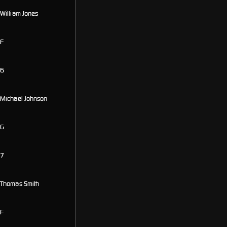
William Jones
F
6
Michael Johnson
G
7
Thomas Smith
F