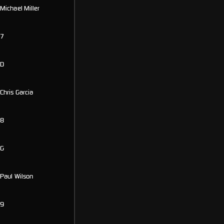
Michael Miller
7
D
Chris Garcia
8
G
Paul Wilson
9