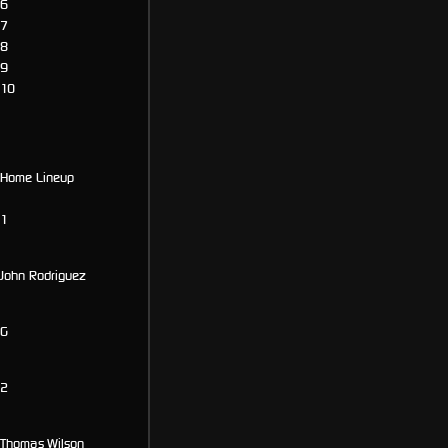
6
7
8
9
10
Starting Lineup
Home Lineup
1
John Rodriguez
G
2
Thomas Wilson