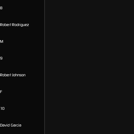
8
Robert Rodriguez
M
9
Robert Johnson
F
10
David Garcia