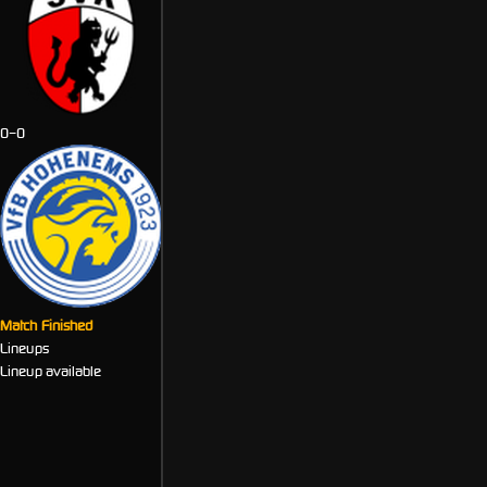
Kuchl
0
–
0
Hohenems
Match Finished
Lineups
Lineup available
Home Team
3-5-2