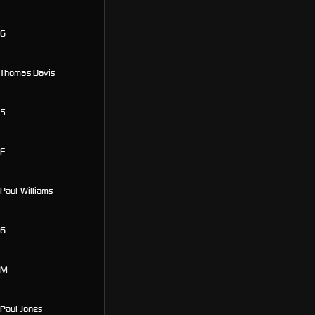
G
Thomas Davis
5
F
Paul Williams
6
M
Paul Jones