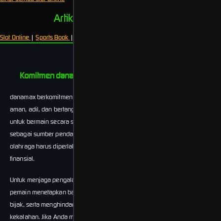
Artikel Slot Online Terbaru
Slot Online
|
Sports Book
|
Beranda
Komitmen danamax terhadap Responsible Gambling
danamax berkomitmen untuk menyediakan lingkungan permainan yang
aman, adil, dan bertanggung jawab. Kami mendorong seluruh pengguna
untuk bermain secara sadar dan tidak menjadikan aktivitas taruhan
sebagai sumber pendapatan utama. Permainan slot online dan taruhan
olahraga harus diperlakukan sebagai bentuk hiburan, bukan kewajiban
finansial.
Untuk menjaga pengalaman bermain yang sehat, kami menyarankan
pemain menetapkan batas deposit, mengelola waktu bermain secara
bijak, serta menghindari keputusan emosional saat mengalami
kekalahan. Jika Anda merasa kesulitan mengontrol aktivitas bermain,