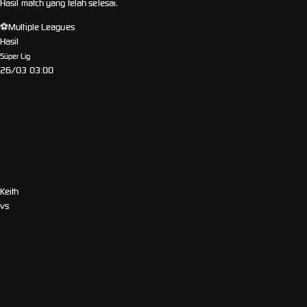
Hasil match yang telah selesai.
⚽
Multiple Leagues
Hasil
Süper Lig
26/03 03:00
Keith
vs