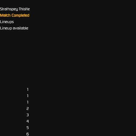
Strathspey Thistle
Match Completed
Lineups
Lineup available
1
1
1
2
3
4
5
6