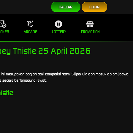
DAFTAR
LOGIN
POKER
ARCADE
LOTTERY
PROMOTION
ey Thistle 25 April 2026
 ini merupakan bagian dari kompetisi resmi Süper Lig dan masuk dalam jadwal
ga secara bertanggung jawab.
istle