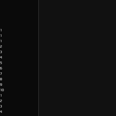
Away Team
4-2-3-1
1
1
1
2
3
4
5
6
7
8
9
10
1
2
3
4