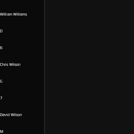
William Williams
D
6
Chris Wilson
G
7
David Wilson
M