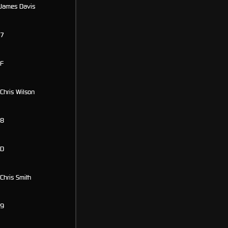
James Davis
7
F
Chris Wilson
8
D
Chris Smith
9