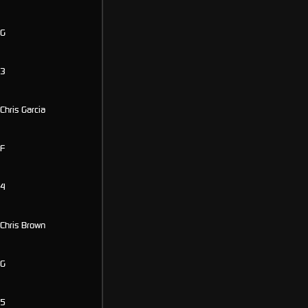
G
3
Chris Garcia
F
4
Chris Brown
G
5