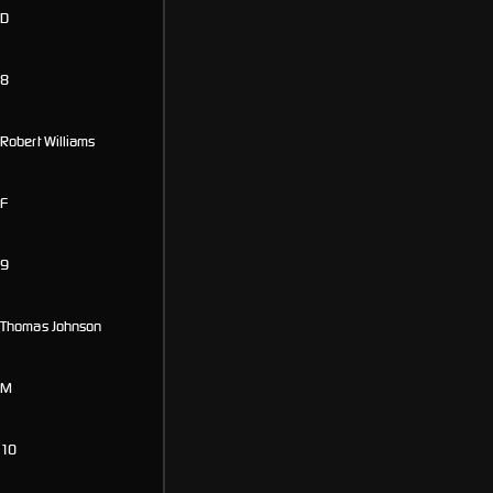
D
8
Robert Williams
F
9
Thomas Johnson
M
10