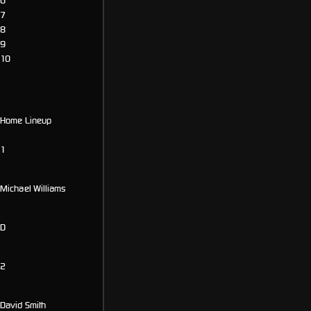
6
7
8
9
10
Starting Lineup
Home Lineup
1
Michael Williams
D
2
David Smith