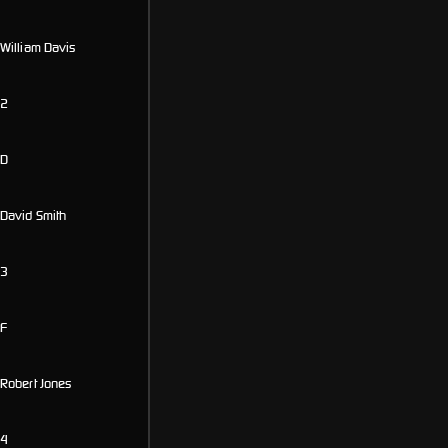
William Davis
2
D
David Smith
3
F
Robert Jones
4