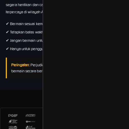
segera hentikan dan cari bantuan profesional dari lembaga dukungan
terpercaya di wilayah Anda.
✔ Bermain sesuai kemampuan finansial
✔ Tetapkan batas waktu & batas deposit
✔ Jangan bermain untuk mengejar kerugian
✔ Hanya untuk pengguna berusia 18+ tahun
Peringatan:
Perjudian memiliki risiko kecanduan. Pastikan Anda
bermain secara bertanggung jawab.
Penyedia Games