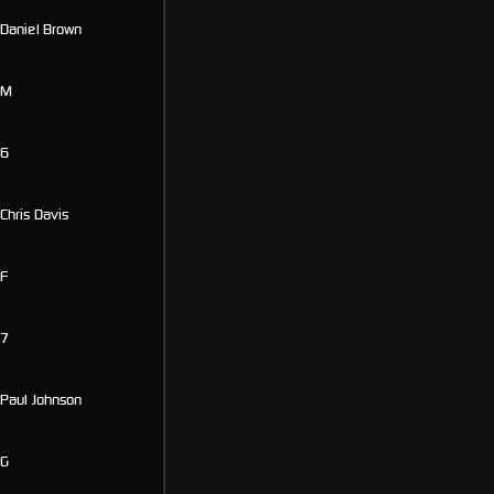
Daniel Brown
M
6
Chris Davis
F
7
Paul Johnson
G