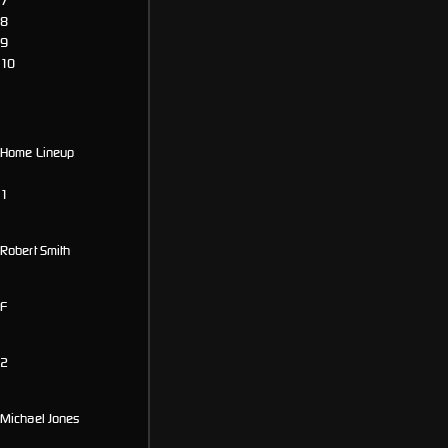
7
8
9
10
Starting Lineup
Home Lineup
1
Robert Smith
F
2
Michael Jones