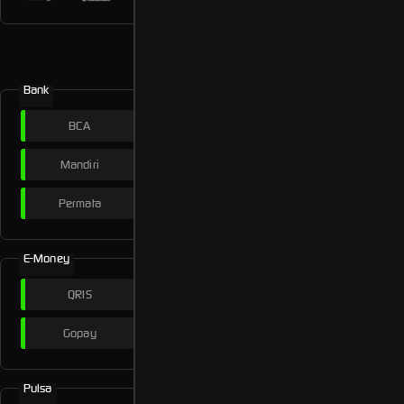
Metode Pembayaran
Bank
BCA
BNI
BRI
Mandiri
Cimb Niaga
Danamon
Permata
Panin
E-Money
QRIS
Dana
OVO
Gopay
LinkAja
Pulsa