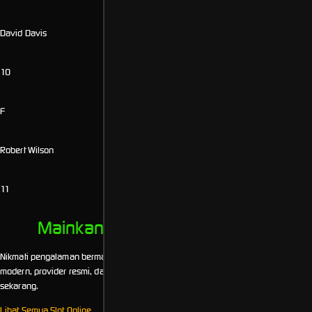
David Davis
10
F
Robert Wilson
11
Mainkan Slot Online Terpercaya
Nikmati pengalaman bermain slot online terbaik dengan sistem keamanan
modern, provider resmi, dan transaksi cepat. Pilih permainan favorit Anda
sekarang.
Lihat Semua Slot Online