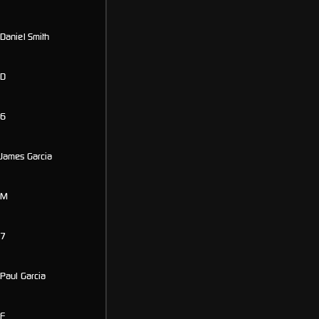
Daniel Smith
D
6
James Garcia
M
7
Paul Garcia
F