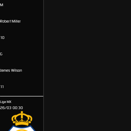
M
Robert Miller
10
G
James Wilson
11
Liga MX
26/03 00:30