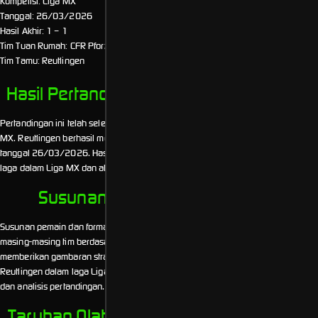
Kompetisi: Liga MX
Tanggal: 26/03/2026
Hasil Akhir: 1 – 1
Tim Tuan Rumah: CFR Pforzheim
Tim Tamu: Reutlingen
Hasil Pertandingan & Konteks Kompetisi
Pertandingan ini telah selesai dimainkan sebagai bagian dari jadwal resmi Liga
MX. Reutlingen berhasil mengalahkan CFR Pforzheim dengan skor 1-1 pada
tanggal 26/03/2026. Hasil pertandingan ini menjadi bagian dari rangkaian
laga dalam Liga MX dan akan mempengaruhi posisi klasemen kedua tim.
Susunan Pemain & Formasi Tim
Susunan pemain dan formasi yang ditampilkan merupakan lineup awal dari
masing-masing tim berdasarkan data pertandingan. Informasi ini membantu
memberikan gambaran strategi yang digunakan oleh CFR Pforzheim dan
Reutlingen dalam laga Liga MX. Data lineup disajikan untuk keperluan informasi
dan analisis pertandingan.
Taruhan Olahraga Secara Bertanggung