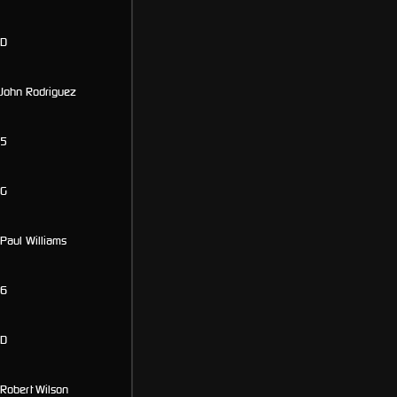
D
John Rodriguez
5
G
Paul Williams
6
D
Robert Wilson