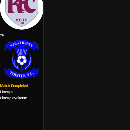
Keith
vs
Strathspey Thistle
Match Completed
Lineups
Lineup available
Home Team
3-4-3
Away Team