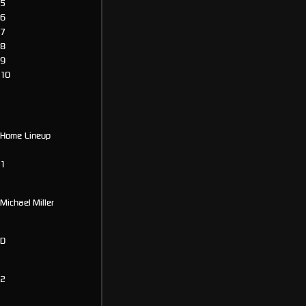
5
6
7
8
9
10
Starting Lineup
Home Lineup
1
Michael Miller
D
2