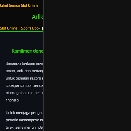
Lihat Semua Slot Online
Artikel Slot Online Terbaru
Slot Online
|
Sports Book
|
Beranda
Komitmen danamax terhadap Responsible Gambling
danamax berkomitmen untuk menyediakan lingkungan permainan yang
aman, adil, dan bertanggung jawab. Kami mendorong seluruh pengguna
untuk bermain secara sadar dan tidak menjadikan aktivitas taruhan
sebagai sumber pendapatan utama. Permainan slot online dan taruhan
olahraga harus diperlakukan sebagai bentuk hiburan, bukan kewajiban
finansial.
Untuk menjaga pengalaman bermain yang sehat, kami menyarankan
pemain menetapkan batas deposit, mengelola waktu bermain secara
bijak, serta menghindari keputusan emosional saat mengalami