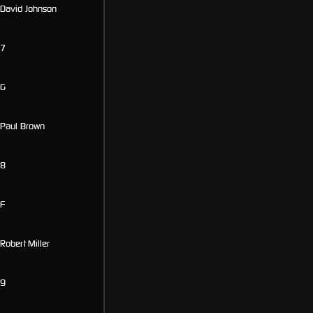
David Johnson
7
G
Paul Brown
8
F
Robert Miller
9