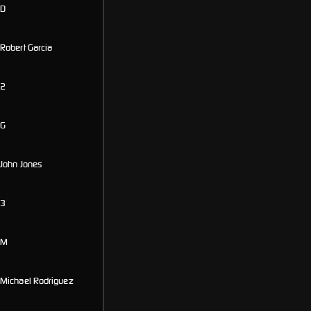
D
Robert Garcia
2
G
John Jones
3
M
Michael Rodriguez