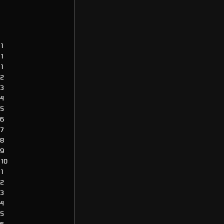
3-4-3
1
1
1
2
3
4
5
6
7
8
9
10
1
2
3
4
5