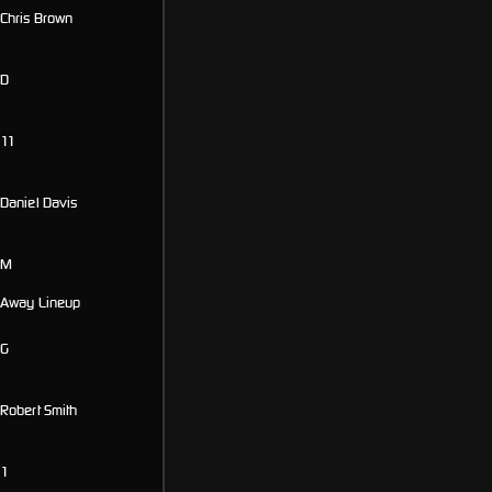
Chris Brown
D
11
Daniel Davis
M
Away Lineup
G
Robert Smith
1