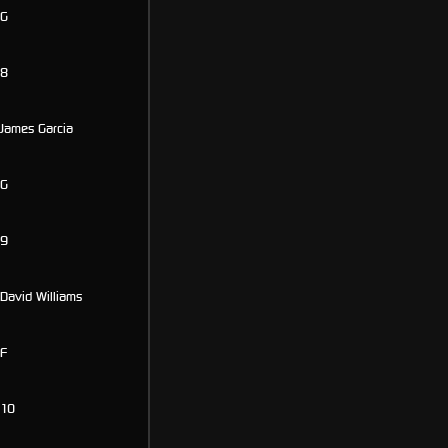
G
8
James Garcia
G
9
David Williams
F
10