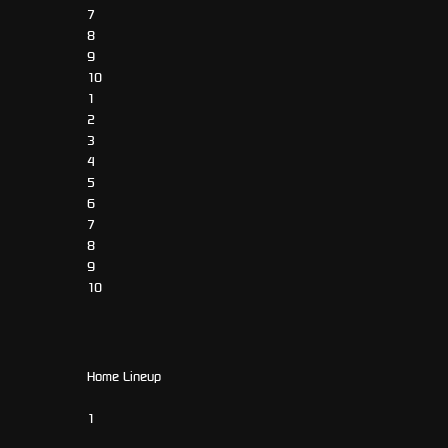
7
8
9
10
1
2
3
4
5
6
7
8
9
10
Home Lineup
1