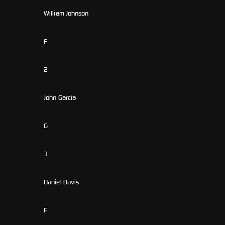
William Johnson
F
2
John Garcia
G
3
Daniel Davis
F