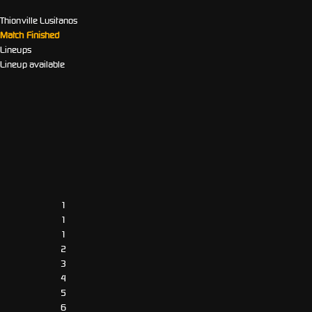
Thionville Lusitanos
Match Finished
Lineups
Lineup available
1
1
1
2
3
4
5
6