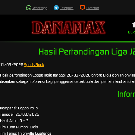
Whatsapp
Telegram
Livechat
BE
Hasil Pertandingan Liga 
11/05/2026
Sports Book
Hasil pertandingan Coppa Italia tanggal 26/03/2026 antara Blois dan Thionville
disajikan sebagai referensi bagi penggemar sepak bola dan pemain taruhan ola
Infor
Kompetisi: Coppa Italia
Tanggal: 26/03/2026
Hasil Akhir: 0 – 3
Tim Tuan Rumah: Blois
Tim Tamu: Thionville Lusitanos